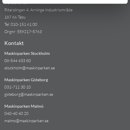
Huvudkontor
Ritarslingan 4, Arninge Industriområde
187 66 Täby
Tel:
010-151 61 00
Orgnr: 559217-5763
Kontakt
Maskinparken Stockholm
08-544 433 80
stockholm@maskinparken.se
Maskinparken Göteborg
031-711 30 10
goteborg@maskinparken.se
Maskinparken Malmö
040-40 40 20
malmo@maskinparken.se