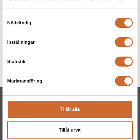
samlat in när du har använt deras tjänster.
Samtyckesval
Nödvändig
Inställningar
Honda WX 15
Statistik
Marknadsföring
Tillåt alla
Tillåt urval
Maskinparken Sverige AB