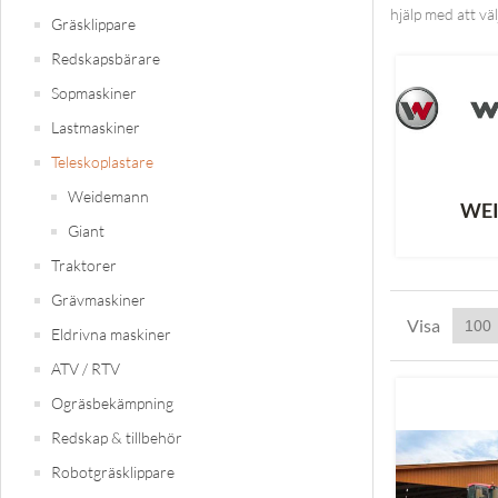
hjälp med att väl
Gräsklippare
Redskapsbärare
Sopmaskiner
Lastmaskiner
Teleskoplastare
Weidemann
WE
Giant
Traktorer
Grävmaskiner
Visa
Eldrivna maskiner
ATV / RTV
Ogräsbekämpning
Redskap & tillbehör
Robotgräsklippare