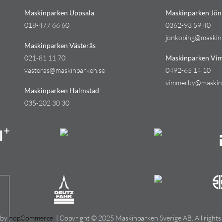
Maskinparken Uppsala
Maskinparken Jön
018-477 66 60
0362-93 59 40
jonkoping@maskin
Maskinparken Västerås
021-81 11 70
Maskinparken Vi
vasteras@maskinparken.se
0492-65 14 10
vimmerby@maskin
Maskinparken Halmstad
035-202 30 30
 by
nopCommerce
| Copyright © 2025 Maskinparken Sverige AB. All rights