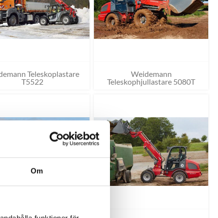
demann Teleskoplastare
Weidemann
T5522
Teleskophjullastare 5080T
Om