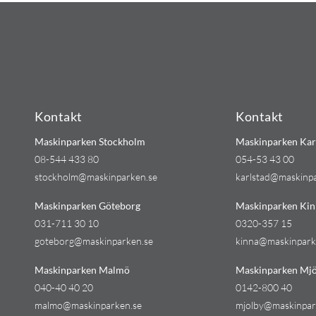
Kontakt
Kontakt
Maskinparken Stockholm
Maskinparken Kar
08-544 433 80
054-53 43 00
stockholm@maskinparken.se
karlstad@maskinp
Maskinparken Göteborg
Maskinparken Kin
031-711 30 10
0320-357 15
goteborg@maskinparken.se
kinna@maskinpark
Maskinparken Malmö
Maskinparken Mjö
040-40 40 20
0142-800 40
malmo@maskinparken.se
mjolby@maskinpar