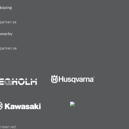
köping
parken.se
mmerby
parken.se
 reserved.