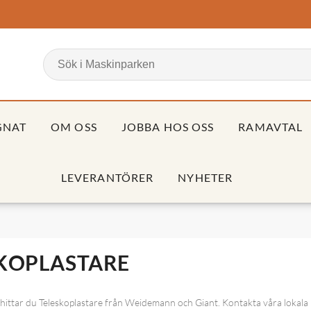
GNAT
OM OSS
JOBBA HOS OSS
RAMAVTAL
LEVERANTÖRER
NYHETER
KOPLASTARE
 hittar du Teleskoplastare från Weidemann och Giant. Kontakta våra lokala ko