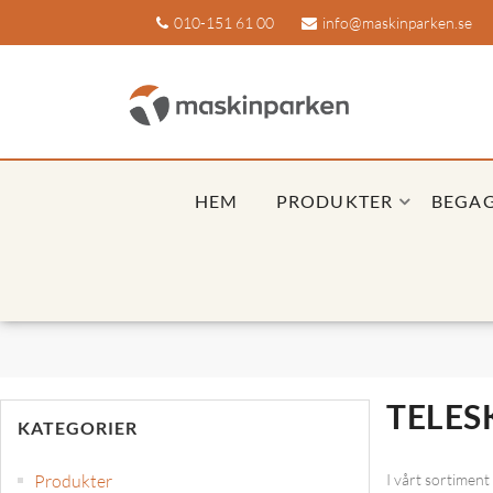
010-151 61 00
info@maskinparken.se
HEM
PRODUKTER
BEGA
TELES
KATEGORIER
Produkter
I vårt sortiment