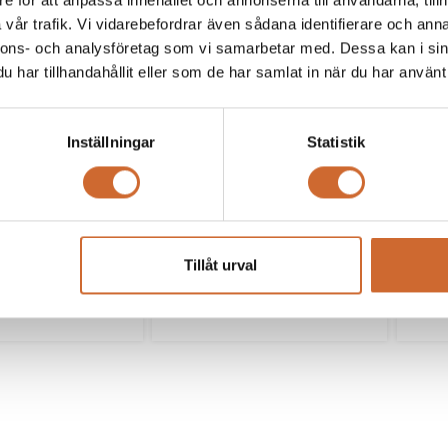
e för att anpassa innehållet och annonserna till användarna, tillh
 Teleskoplastare
Weidemann
T4512
Teleskophjullastare 4080T
Tel
vår trafik. Vi vidarebefordrar även sådana identifierare och anna
nnons- och analysföretag som vi samarbetar med. Dessa kan i sin
har tillhandahållit eller som de har samlat in när du har använt 
Inställningar
Statistik
Tillåt urval
t G5000 Tele
Giant GT5048 Tendo