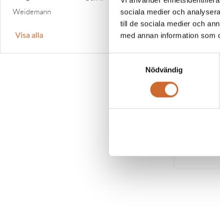
Vi använder enhetsidentifierar
Weidemann
Weidemann
sociala medier och analysera 
till de sociala medier och a
Visa alla
med annan information som du 
Samtyckesval
Nödvändig
Gian