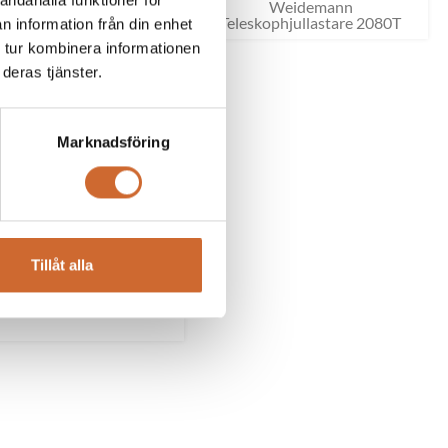
andahålla funktioner för
Weidemann
Weidemann
eskophjullastare 3080T
Teleskophjullastare 2080T
n information från din enhet
 tur kombinera informationen
deras tjänster.
Marknadsföring
Tillåt alla
Giant G2700E Tele