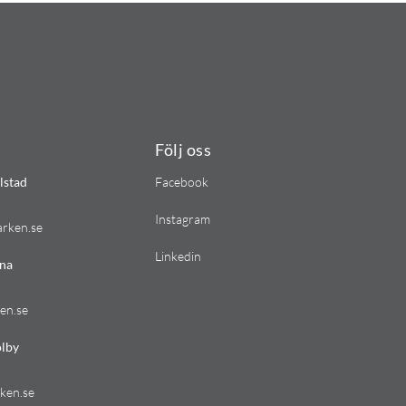
Följ oss
lstad
Facebook
Instagram
arken.se
Linkedin
na
en.se
lby
ken.se