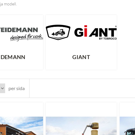
ja modell.
IDEMANN
GIANT
per sida