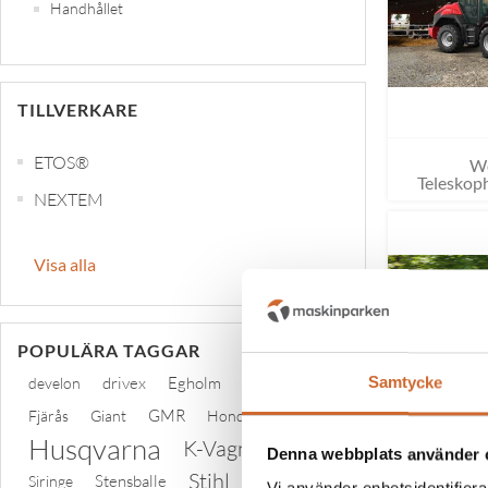
Handhållet
TILLVERKARE
ETOS®
W
Teleskoph
NEXTEM
Visa alla
POPULÄRA TAGGAR
drivex
Egholm
ficon
Samtycke
develon
GMR
Fjärås
Giant
Honda
Husqvarna
K-Vagnen
Denna webbplats använder 
Stihl
Stensballe
Siringe
tplinddana