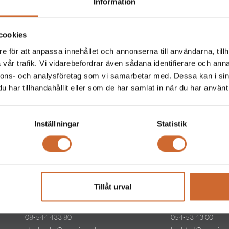
Information
ska användas med motvikt 966 75 49-01.
cookies
e för att anpassa innehållet och annonserna till användarna, tillh
vår trafik. Vi vidarebefordrar även sådana identifierare och anna
Produkttaggar
nnons- och analysföretag som vi samarbetar med. Dessa kan i sin
har tillhandahållit eller som de har samlat in när du har använt 
Inställningar
Statistik
Kontakt
Kontakt
Tillåt urval
Maskinparken Stockholm
Maskinparken Kar
08-544 433 80
054-53 43 00