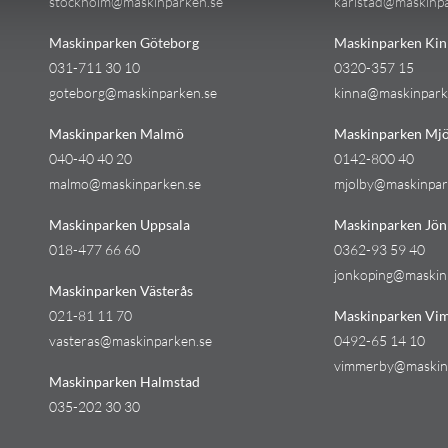
stockholm@maskinparken.se
karlstad@maskinp
Maskinparken Göteborg
Maskinparken Kin
031-711 30 10
0320-357 15
goteborg@maskinparken.se
kinna@maskinpark
Maskinparken Malmö
Maskinparken Mjö
040-40 40 20
0142-800 40
malmo@maskinparken.se
mjolby@maskinpar
Maskinparken Uppsala
Maskinparken Jön
018-477 66 60
0362-93 59 40
jonkoping@maskin
Maskinparken Västerås
021-81 11 70
Maskinparken Vi
vasteras@maskinparken.se
0492-65 14 10
vimmerby@maskin
Maskinparken Halmstad
035-202 30 30