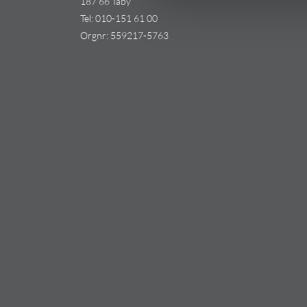
187 66 Täby
Tel:
010-151 61 00
Orgnr: 559217-5763