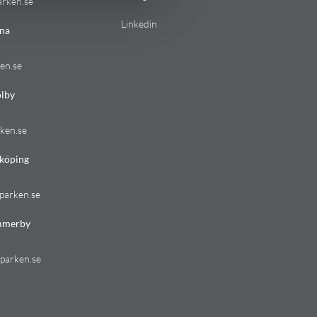
arken.se
Linkedin
na
en.se
lby
ken.se
köping
parken.se
mmerby
parken.se