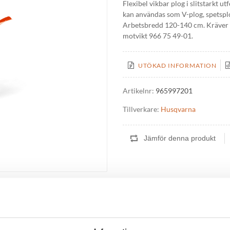
Flexibel vikbar plog i slitstarkt u
kan användas som V-plog, spetsplog
Arbetsbredd 120-140 cm. Kräver 
motvikt 966 75 49-01.
UTÖKAD INFORMATION
Artikelnr:
965997201
Tillverkare:
Husqvarna
k justering av bladen gör att den kan användas som V-plog, spetsplog och di