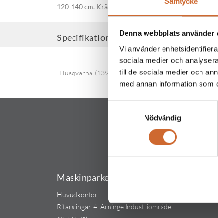
Samtycke
120-140 cm. Kräver hydrauliksats 966 75 45-01 och 
Denna webbplats använder 
Specifikationer
Vi använder enhetsidentifierar
sociala medier och analysera 
till de sociala medier och a
Husqvarna
(139)
med annan information som du 
Samtyckesval
Nödvändig
Maskinparken Sverige AB
Huvudkontor
Ritarslingan 4, Arninge Industriområde