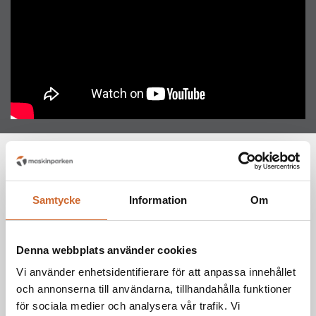
Attribute name
Attribute value
Specifikationer
Hatz 3H50TICD
Motor
Samtycke
Information
Om
59 hp/44 kW
Effekt
Denna webbplats använder cookies
Vi använder enhetsidentifierare för att anpassa innehållet
Diesel
Bränsle
och annonserna till användarna, tillhandahålla funktioner
för sociala medier och analysera vår trafik. Vi
Bränsletankens
52 Liter