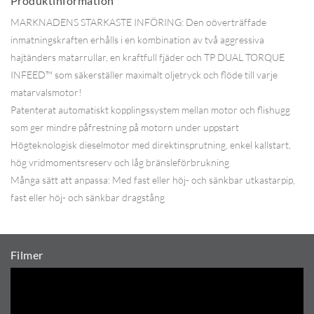
Produktinformation
MARKNADENS STARKASTE INFÖRING: Den oöverträffade
inmatningskraften erhålls i en kombination av två aggressiva
hajtänders matarrullar, en kraftfull fjäder och TP DUAL TORQUE
INFEED™ som säkerställer maximalt oljetryck och flöde till varje
matarvalsmotor!
Patenterat automatiskt kopplingssystem mellan motor och flishugg
som ger mindre påfrestning på motorn under uppstart
Högteknologisk dieselmotor med direktinsprutning, enkel kallstart,
hög vridmomentsreserv och låg bränsleförbrukning
Många sätt att anpassa: Med fast eller höj- och sänkbar utkastarpip,
fast eller höj- och sänkbar dragstång
Filmer