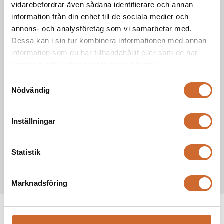
vidarebefordrar även sådana identifierare och annan
kapacitet
information från din enhet till de sociala medier och
annons- och analysföretag som vi samarbetar med.
3
20 m
/h
Kapacitet
Dessa kan i sin tur kombinera informationen med annan
information som du har tillhandahållit eller som de har
4603mm
samlat in när du har använt deras tjänster.
Längd
Samtyckesval
Nödvändig
1958mm
Bredd
Inställningar
2477mm
Höjd
Statistik
1900 kg
Vikt
Marknadsföring
Produkttaggar
tplinddana
(12)