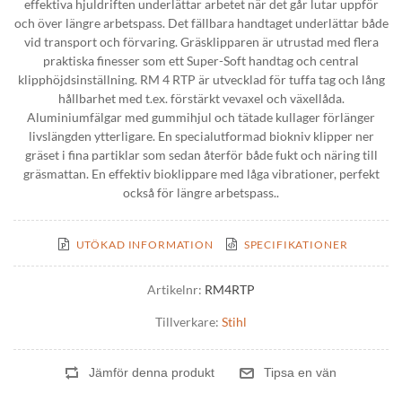
effektiva hjuldriften underlättar arbetet när det går lutar uppför
och över längre arbetspass. Det fällbara handtaget underlättar både
vid transport och förvaring. Gräsklipparen är utrustad med flera
praktiska finesser som ett Super-Soft handtag och central
klipphöjdsinställning. RM 4 RTP är utvecklad för tuffa tag och lång
hållbarhet med t.ex. förstärkt vevaxel och växellåda.
Aluminiumfälgar med gummihjul och tätade kullager förlänger
livslängden ytterligare. En specialutformad biokniv klipper ner
gräset i fina partiklar som sedan återför både fukt och näring till
gräsmattan. En effektiv bioklippare med låga vibrationer, perfekt
också för längre arbetspass..
UTÖKAD INFORMATION
SPECIFIKATIONER
Artikelnr:
RM4RTP
Tillverkare:
Stihl