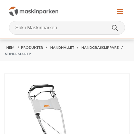
HEM
/
PRODUKTER
/
HANDHÅLLET
/
HANDGRÄSKLIPPARE
/
STIHL RM 4 RTP