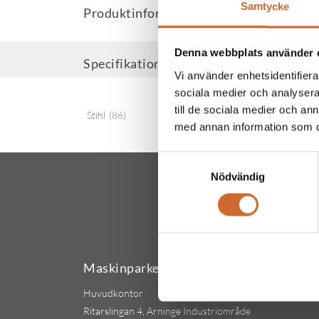
Samtycke
Produktinformation
Denna webbplats använder 
Specifikationer
Vi använder enhetsidentifierar
sociala medier och analysera 
till de sociala medier och a
Stihl
(86)
med annan information som du 
Samtyckesval
Nödvändig
Maskinparken Sverige AB
Huvudkontor
Ritarslingan 4, Arninge Industriområde