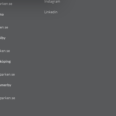
Instagram
arken.se
Linkedin
na
en.se
lby
ken.se
köping
parken.se
mmerby
parken.se