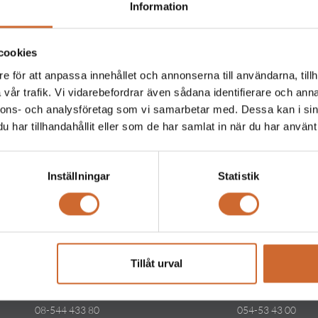
Information
cookies
e för att anpassa innehållet och annonserna till användarna, tillh
vår trafik. Vi vidarebefordrar även sådana identifierare och anna
Produkttaggar
nnons- och analysföretag som vi samarbetar med. Dessa kan i sin
har tillhandahållit eller som de har samlat in när du har använt 
Inställningar
Statistik
Tillåt urval
Kontakt
Kontakt
Maskinparken Stockholm
Maskinparken Kar
08-544 433 80
054-53 43 00