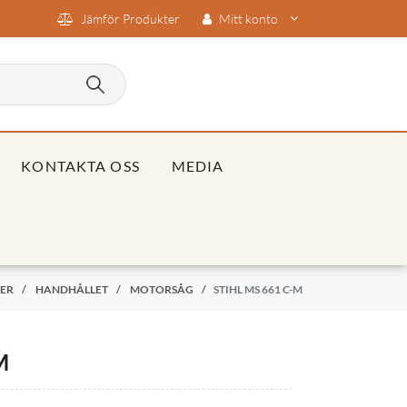
Jämför Produkter
Mitt konto
KONTAKTA OSS
MEDIA
ER
/
HANDHÅLLET
/
MOTORSÅG
/
STIHL MS 661 C-M
M