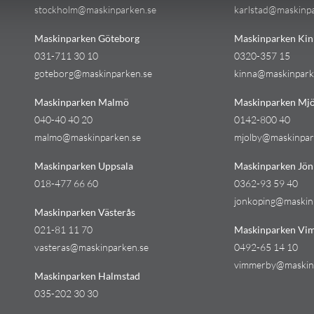
stockholm@maskinparken.se
karlstad@maskinp
Maskinparken Göteborg
Maskinparken Kin
031-711 30 10
0320-357 15
goteborg@maskinparken.se
kinna@maskinpark
Maskinparken Malmö
Maskinparken Mjö
040-40 40 20
0142-800 40
malmo@maskinparken.se
mjolby@maskinpar
Maskinparken Uppsala
Maskinparken Jön
018-477 66 60
0362-93 59 40
jonkoping@maskin
Maskinparken Västerås
021-81 11 70
Maskinparken Vi
vasteras@maskinparken.se
0492-65 14 10
vimmerby@maskin
Maskinparken Halmstad
035-202 30 30