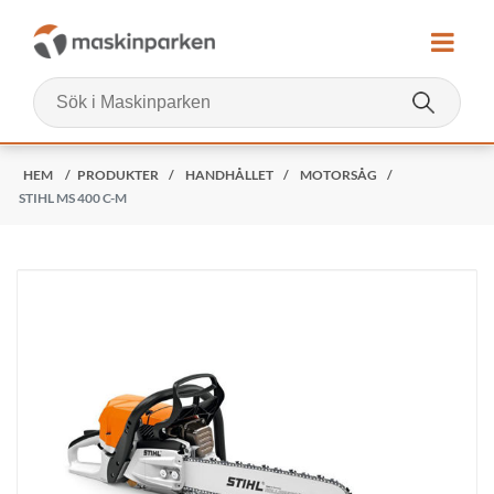
HEM
/
PRODUKTER
/
HANDHÅLLET
/
MOTORSÅG
/
STIHL MS 400 C-M