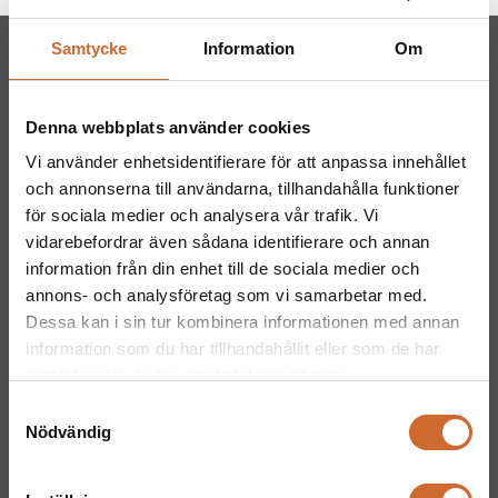
Samtycke
Information
Om
Denna webbplats använder cookies
Vi använder enhetsidentifierare för att anpassa innehållet
Maskinparken Sverige AB
och annonserna till användarna, tillhandahålla funktioner
Huvudkontor
för sociala medier och analysera vår trafik. Vi
Ritarslingan 4, Arninge Industriområde
vidarebefordrar även sådana identifierare och annan
information från din enhet till de sociala medier och
187 66 Täby
annons- och analysföretag som vi samarbetar med.
Tel:
010-151 61 00
Dessa kan i sin tur kombinera informationen med annan
Orgnr: 559217-5763
information som du har tillhandahållit eller som de har
Kontakt
samlat in när du har använt deras tjänster.
Maskinparken Stockholm
Samtyckesval
Nödvändig
08-544 433 80
stockholm@maskinparken.se