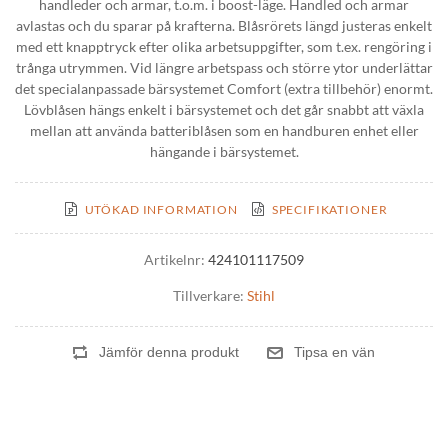
handleder och armar, t.o.m. i boost-läge. Handled och armar
avlastas och du sparar på krafterna. Blåsrörets längd justeras enkelt
med ett knapptryck efter olika arbetsuppgifter, som t.ex. rengöring i
trånga utrymmen. Vid längre arbetspass och större ytor underlättar
det specialanpassade bärsystemet Comfort (extra tillbehör) enormt.
Lövblåsen hängs enkelt i bärsystemet och det går snabbt att växla
mellan att använda batteriblåsen som en handburen enhet eller
hängande i bärsystemet.
UTÖKAD INFORMATION
SPECIFIKATIONER
Artikelnr:
424101117509
Tillverkare:
Stihl