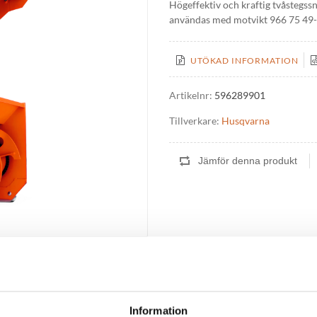
Högeffektiv och kraftig tvåstegs
användas med motvikt 966 75 49-
UTÖKAD INFORMATION
Artikelnr:
596289901
Tillverkare:
Husqvarna
ydraulkit 966 75 45-01 och måste användas med motvikt 966 75 49-01.
Information