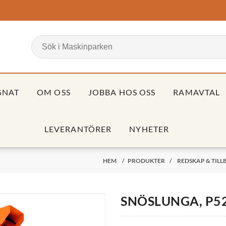
GNAT
OM OSS
JOBBA HOS OSS
RAMAVTAL
LEVERANTÖRER
NYHETER
HEM
/
PRODUKTER
/
REDSKAP & TIL
SNÖSLUNGA, P5