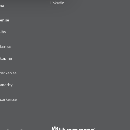
Linkedin
na
en.se
lby
ken.se
köping
parken.se
mmerby
parken.se