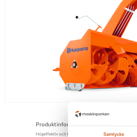
Produktinformation
Högeffektiv och kraftig tvåstegssnöslunga. Kräver h
Samtycke