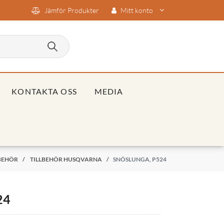
Jämför Produkter
Mitt konto
KONTAKTA OSS
MEDIA
LBEHÖR
/
TILLBEHÖR HUSQVARNA
/
SNÖSLUNGA, P524
24