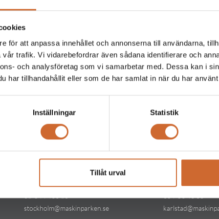
cookies
e för att anpassa innehållet och annonserna till användarna, tillh
Produkttaggar
vår trafik. Vi vidarebefordrar även sådana identifierare och anna
nnons- och analysföretag som vi samarbetar med. Dessa kan i sin
har tillhandahållit eller som de har samlat in när du har använt 
Inställningar
Statistik
Kontakt
Kontakt
Tillåt urval
Maskinparken Stockholm
Maskinparken Kar
08-544 433 80
054-53 43 00
stockholm@maskinparken.se
karlstad@maskinp