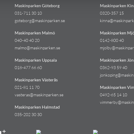
Maskinparken Göteborg
Maskinparken Kin
031-711 30 10
0320-357 15
goteborg@maskinparken.se
kinna@maskinpark
Maskinparken Malmö
Maskinparken Mjö
040-40 40 20
0142-800 40
malmo@maskinparken.se
mjolby@maskinpar
Maskinparken Uppsala
Maskinparken Jön
018-477 66 60
0362-93 59 40
jonkoping@maskin
Maskinparken Västerås
021-81 11 70
Maskinparken Vi
vasteras@maskinparken.se
0492-65 14 10
vimmerby@maskin
Maskinparken Halmstad
035-202 30 30