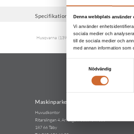
Specifikationer
Denna webbplats använder 
Vi använder enhetsidentifierar
sociala medier och analysera 
Husqvarna
(139)
till de sociala medier och a
med annan information som du 
Samtyckesval
Nödvändig
Maskinparken Sverige AB
Huvudkontor
Ritarslingan 4, Arninge Industriområde
187 66 Täby