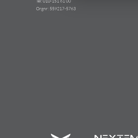
Tel:
010-151 61 00
Orgnr: 559217-5763