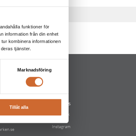
andahålla funktioner för
n information från din enhet
 tur kombinera informationen
deras tjänster.
Marknadsföring
Följ oss
Tillåt alla
lstad
Facebook
Instagram
arken.se