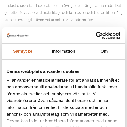
Endast chassiet är lackerat, medan övriga delar är galvaniserade. Det
ger ett effektivt skydd mot slitage och korrosion och bidrar till en lång
teknisk livslängd – även vid arbete i krävande miljöer.
TEKNISKA DATA – SIRINGE LS 500
RADAR
- Längd:
2500 mm
Samtycke
Information
Om
- Bredd:
1450 mm
Denna webbplats använder cookies
- Tipphöjd:
1800 mm
Vi använder enhetsidentifierare för att anpassa innehållet
- Vikt:
ca 900 kg
och annonserna till användarna, tillhandahålla funktioner
för sociala medier och analysera vår trafik. Vi
- Sopbredd:
1600–1900 mm
vidarebefordrar även sådana identifierare och annan
information från din enhet till de sociala medier och
- Fyllnadsmängd:
ca 500 liter
annons- och analysföretag som vi samarbetar med.
Dessa kan i sin tur kombinera informationen med annan
- Vattentank:
200 liter