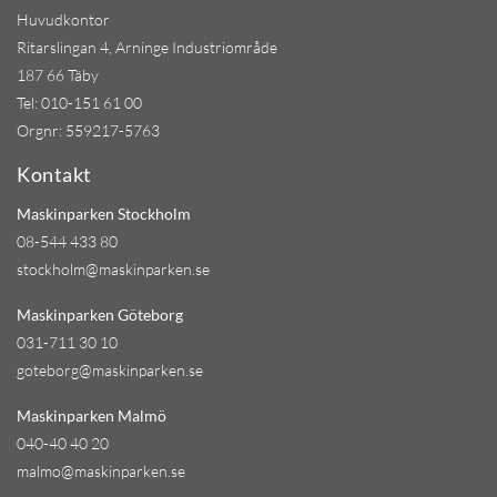
Huvudkontor
Ritarslingan 4, Arninge Industriområde
187 66 Täby
Tel:
010-151 61 00
Orgnr: 559217-5763
Kontakt
Maskinparken Stockholm
08-544 433 80
stockholm@maskinparken.se
Maskinparken Göteborg
031-711 30 10
goteborg@maskinparken.se
Maskinparken Malmö
040-40 40 20
malmo@maskinparken.se