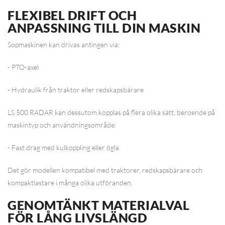
FLEXIBEL DRIFT OCH
ANPASSNING TILL DIN MASKIN
Sopmaskinen kan drivas antingen via:
- PTO-axel
- Hydraulik från traktor eller redskapsbärare
LS 500 RADAR kan dessutom kopplas på flera olika sätt, beroende på
maskintyp och användningsområde:
- Fast drag med kulkoppling eller ögla
Det gör modellen kompatibel med traktorer, redskapsbärare och
kompaktlastare i många olika utföranden.
GENOMTÄNKT MATERIALVAL
FÖR LÅNG LIVSLÄNGD