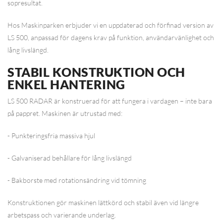
sopresultat.
Hos Maskinparken erbjuder vi en uppdaterad och förfinad version av
LS 500, anpassad för dagens krav på funktion, användarvänlighet och
lång livslängd.
STABIL KONSTRUKTION OCH
ENKEL HANTERING
LS 500 RADAR är konstruerad för att fungera i vardagen – inte bara
på pappret. Maskinen är utrustad med:
- Punkteringsfria massiva hjul
- Galvaniserad behållare för lång livslängd
- Bakborste med rotationsändring vid tömning
Konstruktionen gör maskinen lättkörd och stabil även vid längre
arbetspass och varierande underlag.