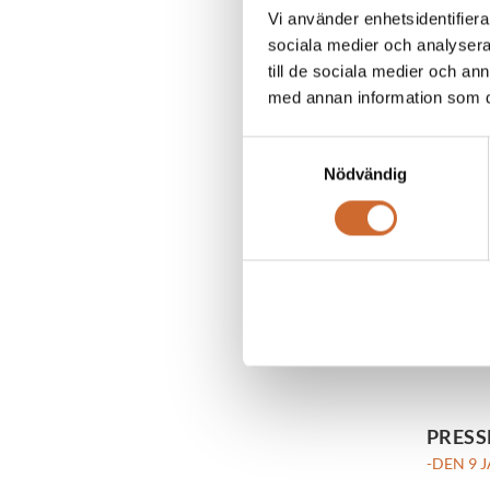
-DEN 9 A
Vi använder enhetsidentifierar
Maskinpar
sociala medier och analysera 
till de sociala medier och a
med annan information som du 
LÄS
Samtyckesval
Nödvändig
Folder
-DEN 9 
Vi har hä
LÄS
PRESS
-DEN 9 