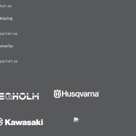
ken.se
köping
parken.se
mmerby
parken.se