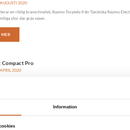
 AUGUSTI 2020
terar en riktig branschnyhet, Raymo Torpedo från Tjeckiska Raymo Electri
mtliga ytor där gräs växer.
 MER
 Compact Pro
 APRIL 2020
ompact Pro ekologisk ogräsbekämpning och rengöring.
 MER
Information
RELEASE Vecka 15
cookies