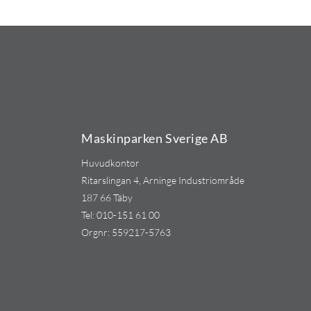
Maskinparken Sverige AB
Huvudkontor
Ritarslingan 4, Arninge Industriområde
187 66 Täby
Tel:
010-151 61 00
Orgnr: 559217-5763