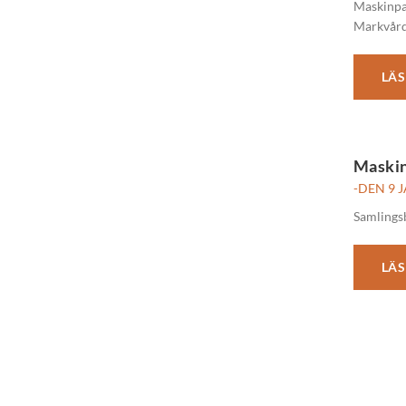
Maskinpa
Markvård
LÄS
Maski
-DEN 9 
Samlingsb
LÄS