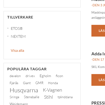
-DEN 3 J
Maskinpar
TILLVERKARE
anläggni
ETOS®
LÄS
NEXTEM
Visa alla
Adda I
-DEN 17 
SKL Komm
POPULÄRA TAGGAR
drivex
Egholm
ficon
develon
LÄS
GMR
Fjärås
Giant
Honda
Husqvarna
K-Vagnen
Stihl
Stensballe
Siringe
tplinddana
PRESS
Weidemann