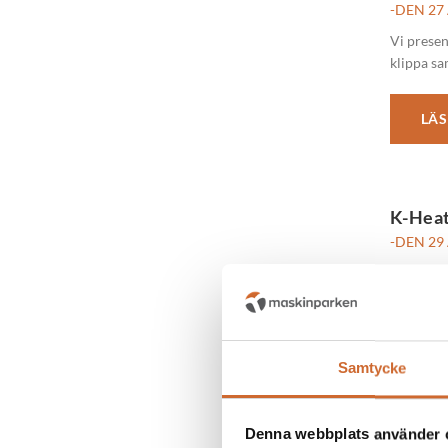
-DEN 27
Vi presen
klippa sa
LÄS
K-Heat
-DEN 29
K-Heat C
LÄS
Samtycke
PRESS
Denna webbplats använder 