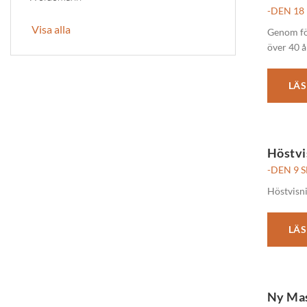
-DEN 18
Visa alla
Genom för
över 40 å
LÄS
Höstvi
-DEN 9 
Höstvisn
LÄS
Ny Mas