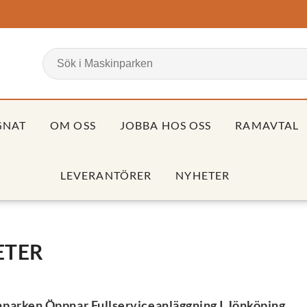
GNAT
OM OSS
JOBBA HOS OSS
RAMAVTAL
LEVERANTÖRER
NYHETER
ETER
parken Öppnar Fullserviceanläggning I Jönköping