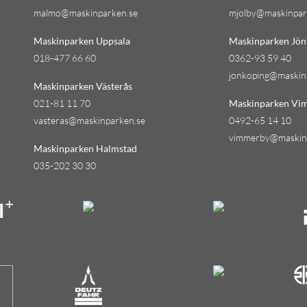
malmo@maskinparken.se
mjolby@maskinpar
Maskinparken Uppsala
Maskinparken Jön
018-477 66 60
0362-93 59 40
jonkoping@maskin
Maskinparken Västerås
021-81 11 70
Maskinparken Vi
vasteras@maskinparken.se
0492-65 14 10
vimmerby@maskin
Maskinparken Halmstad
035-202 30 30