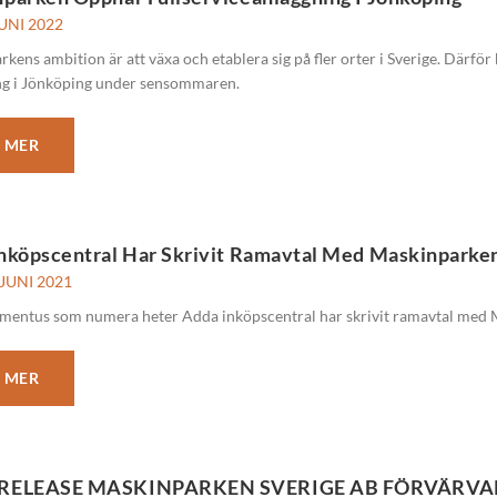
UNI 2022
kens ambition är att växa och etablera sig på fler orter i Sverige. Därför 
ng i Jönköping under sensommaren.
 MER
nköpscentral Har Skrivit Ramavtal Med Maskinparke
JUNI 2021
entus som numera heter Adda inköpscentral har skrivit ramavtal med 
 MER
RELEASE MASKINPARKEN SVERIGE AB FÖRVÄRVA