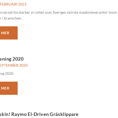
 FEBRUARI 2021
värvet förstärker vi rollen som Sveriges största maskinleverantör inom 
r i branschen.
 MER
sning 2020
SEPTEMBER 2020
ing 2020
 MER
kin! Raymo El-Driven Gräsklippare