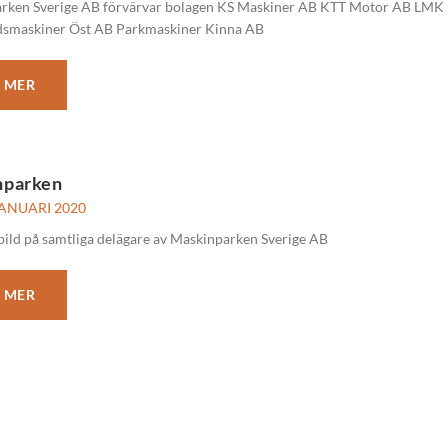
rken Sverige AB förvärvar bolagen KS Maskiner AB KTT Motor AB LMK
smaskiner Öst AB Parkmaskiner Kinna AB
 MER
nparken
JANUARI 2020
ild på samtliga delägare av Maskinparken Sverige AB
 MER