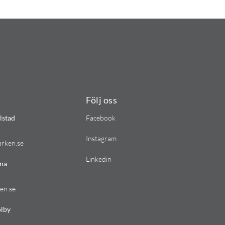
Följ oss
lstad
Facebook
Instagram
arken.se
Linkedin
na
en.se
lby