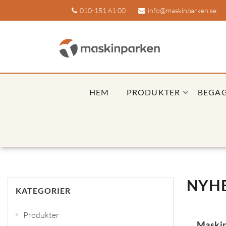
010-151 61 00
info@maskinparken.se
HEM
PRODUKTER
BEGA
NYH
KATEGORIER
Produkter
Maskin