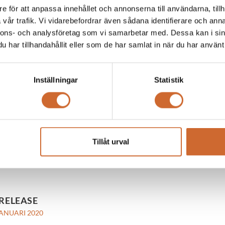
PRIL 2020
e för att anpassa innehållet och annonserna till användarna, tillh
ken Sverige AB startar finansbolag.
vår trafik. Vi vidarebefordrar även sådana identifierare och anna
nnons- och analysföretag som vi samarbetar med. Dessa kan i sin
har tillhandahållit eller som de har samlat in när du har använt 
 MER
Inställningar
Statistik
JANUARI 2020
rmed nöjet att presentera Maskinparken, Sveriges största bolag för pro
Tillåt urval
 MER
RELEASE
JANUARI 2020