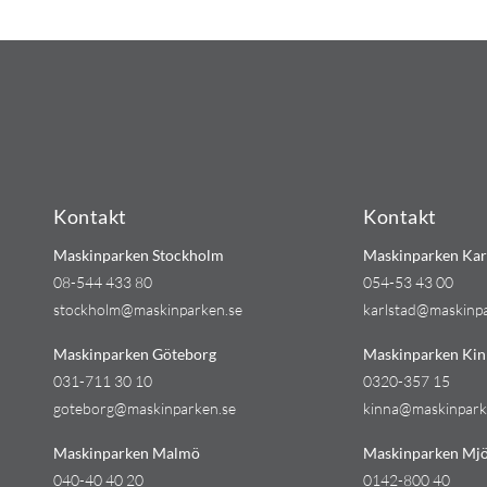
Kontakt
Kontakt
Maskinparken Stockholm
Maskinparken Kar
08-544 433 80
054-53 43 00
stockholm@maskinparken.se
karlstad@maskinp
Maskinparken Göteborg
Maskinparken Kin
031-711 30 10
0320-357 15
goteborg@maskinparken.se
kinna@maskinpark
Maskinparken Malmö
Maskinparken Mjö
040-40 40 20
0142-800 40