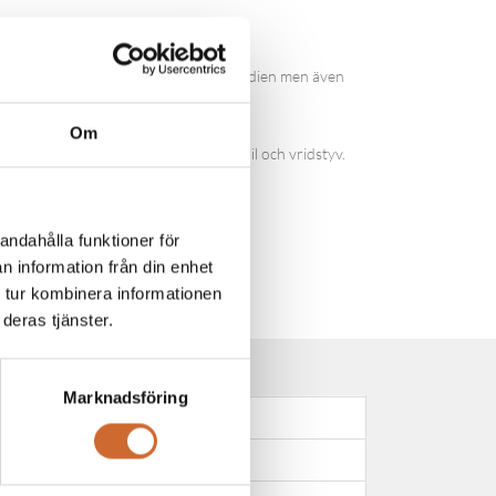
akhjulsdriven vilket förbättrar vändradien men även
Om
onstruktion som gör hela bilen stabil och vridstyv.
andahålla funktioner för
n information från din enhet
 tur kombinera informationen
deras tjänster.
Marknadsföring