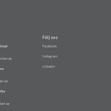
Följ oss
lstad
Facebook
Instagram
arken.se
Linkedin
na
en.se
lby
ken.se