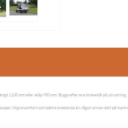
k längd 1100 mm eller skåp 950 mm. Byggs efter era önskemål på utrustning.
nskaper, högre komfort och bättre prestanda än någon annan elbil på mark