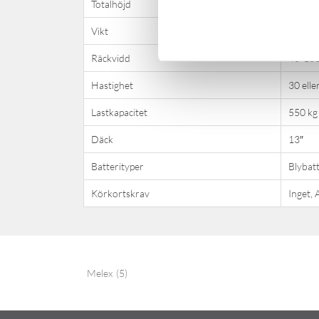
Totalhöjd
1 900
Vikt
870 kg
Räckvidd
40-100
Hastighet
30 elle
Lastkapacitet
550 kg
Däck
13″
Batterityper
Blybatt
Körkortskrav
Inget, 
Melex
(5)