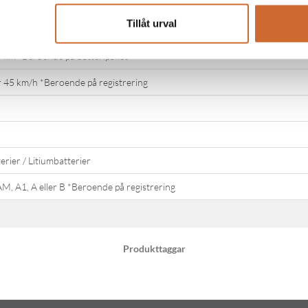
 mm
Tillåt urval
 km *Beroende på batteripaket
r 45 km/h *Beroende på registrering
erier / Litiumbatterier
AM, A1, A eller B *Beroende på registrering
Produkttaggar