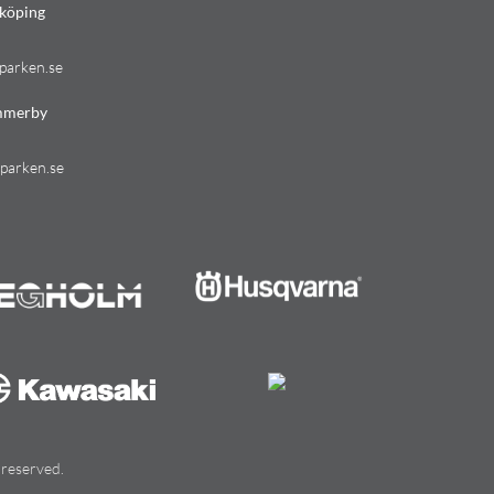
köping
parken.se
mmerby
parken.se
 reserved.