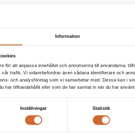
ledes ca 20% starkare. Märkbar förbättring i styrka. Melex 3-serien är b
Information
tiga fjäderben och skivbromsar som standard. Byggd på en stabil rörramsk
som original.
cookies
komforthytt anpassad för svenskt klimat.
e för att anpassa innehållet och annonserna till användarna, tillh
vår trafik. Vi vidarebefordrar även sådana identifierare och anna
nnons- och analysföretag som vi samarbetar med. Dessa kan i sin
har tillhandahållit eller som de har samlat in när du har använt 
te value
Inställningar
Statistik
 mm
 mm