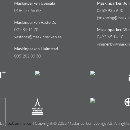
Maskinparken Uppsala
Maskinparken Jön
018-477 66 60
0362-93 59 40
jonkoping@maskin
Maskinparken Västerås
021-81 11 70
Maskinparken Vi
vasteras@maskinparken.se
0492-65 14 10
vimmerby@maskin
Maskinparken Halmstad
035-202 30 30
 by
nopCommerce
| Copyright © 2025 Maskinparken Sverige AB. All rights