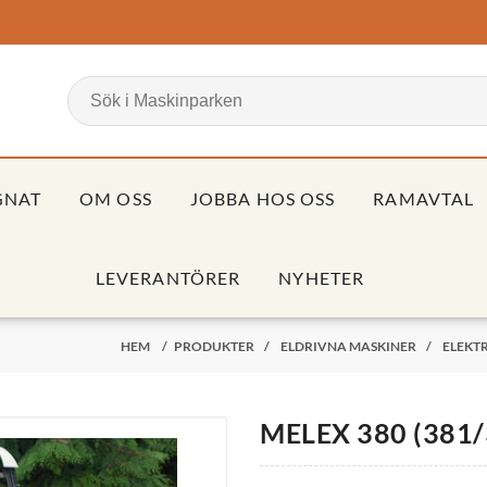
GNAT
OM OSS
JOBBA HOS OSS
RAMAVTAL
LEVERANTÖRER
NYHETER
HEM
/
PRODUKTER
/
ELDRIVNA MASKINER
/
ELEKT
MELEX 380 (381/