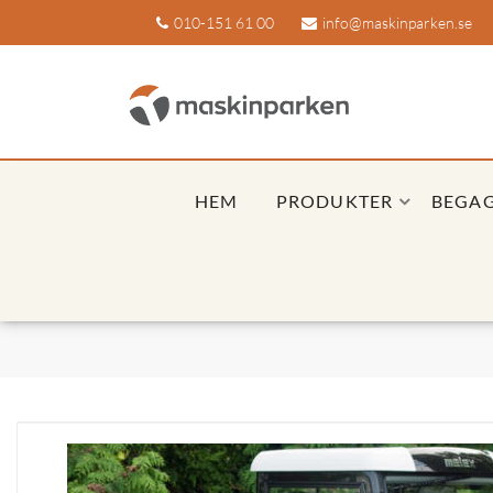
010-151 61 00
info@maskinparken.se
HEM
PRODUKTER
BEGA