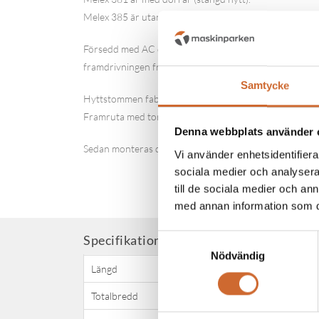
Melex 385 är utan dörrar (öppen hytt).
Försedd med AC drivmotor som är ca 20% snålare och så
framdrivningen främst vintertid.
Samtycke
Hyttstommen fabriksmonterad. Kraftig framvagn med rik
Framruta med torkare och spolare samt bakruta sitter 
Denna webbplats använder 
Sedan monteras det dörrar och värmare så har man en 
Vi använder enhetsidentifierar
sociala medier och analysera 
till de sociala medier och a
med annan information som du 
Attribute name
Attribu
Specifikationer
Samtyckesval
Nödvändig
Längd
3 200
Totalbredd
1 350