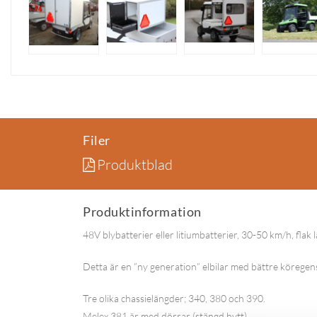
Filer
Produktblad
Produktinformation
48V blybatterier eller litiumbatterier, 30-50 km/h, fla
Detta är en ”ny generation” elbilar med bättre körege
Tre olika chassielängder; 340, 380 och 390.
Melex 381 är med dörrar (stängd hytt).