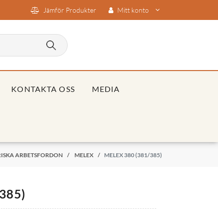
Jämför Produkter
Mitt konto
KONTAKTA OSS
MEDIA
RISKA ARBETSFORDON
/
MELEX
/
MELEX 380 (381/385)
385)