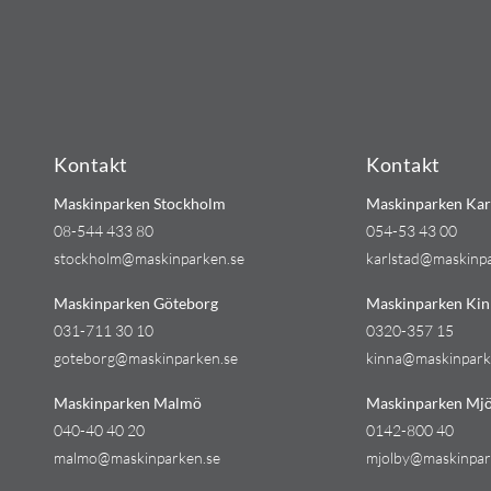
Kontakt
Kontakt
Maskinparken Stockholm
Maskinparken Kar
08-544 433 80
054-53 43 00
stockholm@maskinparken.se
karlstad@maskinp
Maskinparken Göteborg
Maskinparken Kin
031-711 30 10
0320-357 15
goteborg@maskinparken.se
kinna@maskinpark
Maskinparken Malmö
Maskinparken Mjö
040-40 40 20
0142-800 40
malmo@maskinparken.se
mjolby@maskinpar