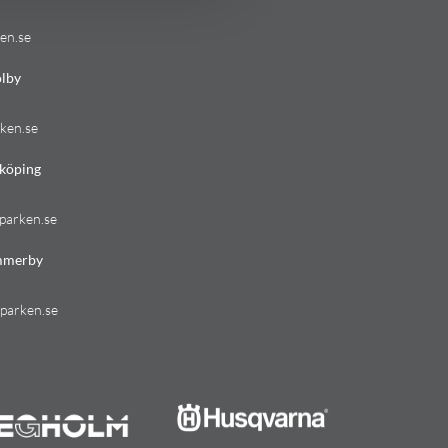
en.se
lby
ken.se
köping
parken.se
mmerby
parken.se