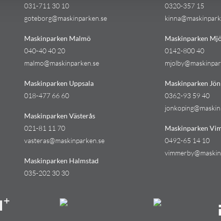
031-711 30 10
0320-357 15
goteborg@maskinparken.se
kinna@maskinpark
Maskinparken Malmö
Maskinparken Mjö
040-40 40 20
0142-800 40
malmo@maskinparken.se
mjolby@maskinpar
Maskinparken Uppsala
Maskinparken Jön
018-477 66 60
0362-93 59 40
jonkoping@maskin
Maskinparken Västerås
021-81 11 70
Maskinparken Vi
vasteras@maskinparken.se
0492-65 14 10
vimmerby@maskin
Maskinparken Halmstad
035-202 30 30