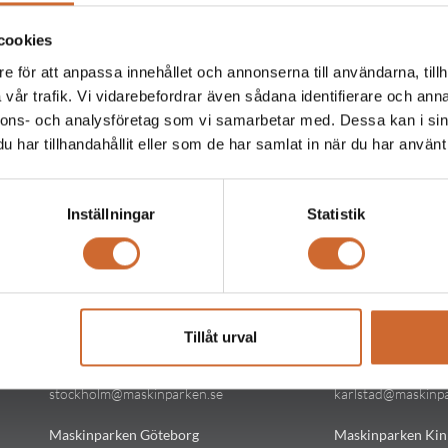
cookies
e för att anpassa innehållet och annonserna till användarna, tillh
vår trafik. Vi vidarebefordrar även sådana identifierare och anna
nnons- och analysföretag som vi samarbetar med. Dessa kan i sin
har tillhandahållit eller som de har samlat in när du har använt 
Inställningar
Statistik
Kontakt
Kontakt
Tillåt urval
Maskinparken Stockholm
Maskinparken Kar
08-544 433 80
054-53 43 00
stockholm@maskinparken.se
karlstad@maskinp
Maskinparken Göteborg
Maskinparken Kin