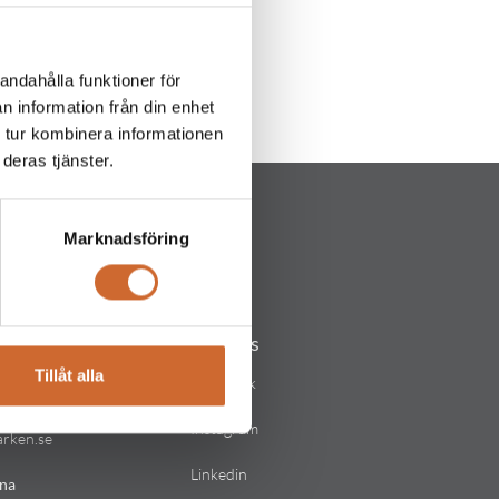
andahålla funktioner för
n information från din enhet
 tur kombinera informationen
deras tjänster.
Marknadsföring
Följ oss
Tillåt alla
lstad
Facebook
Instagram
arken.se
Linkedin
na