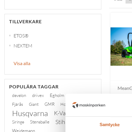
TILLVERKARE
ETOS®
NEXTEM
Visa alla
POPULÄRA TAGGAR
MeanG
drivex
Egholm
ficon
develon
GMR
Fjärås
Giant
Honda
Husqvarna
K-Vagnen
Stihl
Stensballe
Siringe
tplinddana
Samtycke
Weidemann