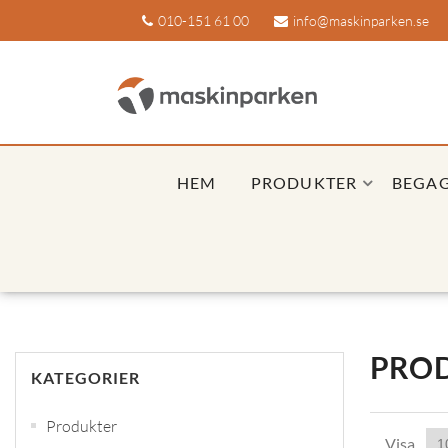
010-151 61 00
info@maskinparken.se
HEM
PRODUKTER
BEGA
PROD
KATEGORIER
Produkter
Visa