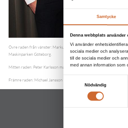
Samtycke
Denna webbplats använder 
Vi använder enhetsidentifierar
Övre raden från vänster: Markus Carlsson maskinparken Karlstad, 
sociala medier och analysera 
Maskinparken Göteborg.
till de sociala medier och a
med annan information som du 
Mitten raden: Peter Karlsson maskinparken Kinna, Thomas Sällströ
Samtyckesval
Främre raden: Michael Jansson maskinparken Stockholm, Thomas Lö
Nödvändig