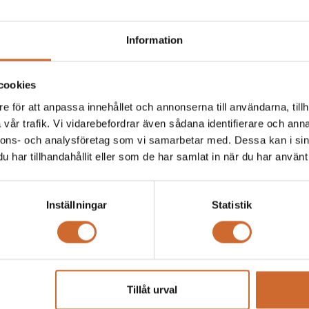
Information
cookies
e för att anpassa innehållet och annonserna till användarna, tillh
Fredrik Fredlund maskinparken Stockholm, Emil Andersson maskinparken 
vår trafik. Vi vidarebefordrar även sådana identifierare och anna
nnons- och analysföretag som vi samarbetar med. Dessa kan i sin
har tillhandahållit eller som de har samlat in när du har använt 
m maskinparken Göteborg
vström maskinparken Sverige
Inställningar
Statistik
Tillåt urval