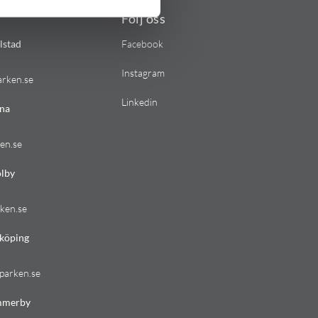
Följ oss
lstad
Facebook
Instagram
arken.se
Linkedin
na
en.se
lby
ken.se
köping
parken.se
mmerby