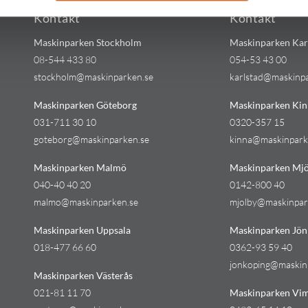
Kontakt
Kontakt
Maskinparken Stockholm
Maskinparken Kar
08-544 433 80
054-53 43 00
stockholm@maskinparken.se
karlstad@maskinp
Maskinparken Göteborg
Maskinparken Kin
031-711 30 10
0320-357 15
goteborg@maskinparken.se
kinna@maskinpark
Maskinparken Malmö
Maskinparken Mjö
040-40 40 20
0142-800 40
malmo@maskinparken.se
mjolby@maskinpar
Maskinparken Uppsala
Maskinparken Jön
018-477 66 60
0362-93 59 40
jonkoping@maskin
Maskinparken Västerås
021-81 11 70
Maskinparken Vi