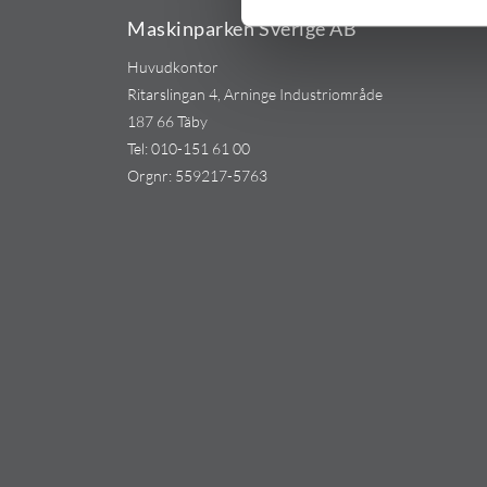
Maskinparken Sverige AB
Huvudkontor
Ritarslingan 4, Arninge Industriområde
187 66 Täby
Tel:
010-151 61 00
Orgnr: 559217-5763