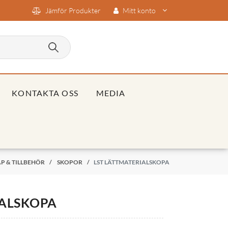
Jämför Produkter
Mitt konto
KONTAKTA OSS
MEDIA
P & TILLBEHÖR
/
SKOPOR
/
LST LÄTTMATERIALSKOPA
IALSKOPA