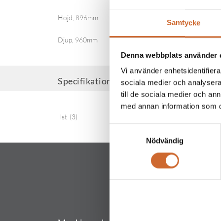
Höjd, 896mm
Samtycke
Djup, 960mm
Denna webbplats använder 
Vi använder enhetsidentifierar
Specifikationer
sociala medier och analysera 
till de sociala medier och a
med annan information som du 
lst
(3)
Samtyckesval
Nödvändig