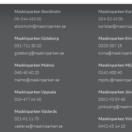
Kontakt
Kontakt
Maskinparken Stockholm
Maskinparken Kar
08-544 433 80
054-53 43 00
stockholm@maskinparken.se
karlstad@maskinp
Maskinparken Göteborg
Maskinparken Kin
031-711 30 10
0320-357 15
goteborg@maskinparken.se
kinna@maskinpark
Maskinparken Malmö
Maskinparken Mjö
040-40 40 20
0142-800 40
malmo@maskinparken.se
mjolby@maskinpar
Maskinparken Uppsala
Maskinparken Jön
018-477 66 60
0362-93 59 40
jonkoping@maskin
Maskinparken Västerås
021-81 11 70
Maskinparken Vi
vasteras@maskinparken.se
0492-65 14 10