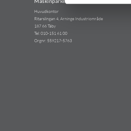
Maskinparken Sverige AB
Huvudkontor
Ritarslingan 4, Arninge Industriområde
187 66 Täby
Tel:
010-151 61 00
Orgnr: 559217-5763