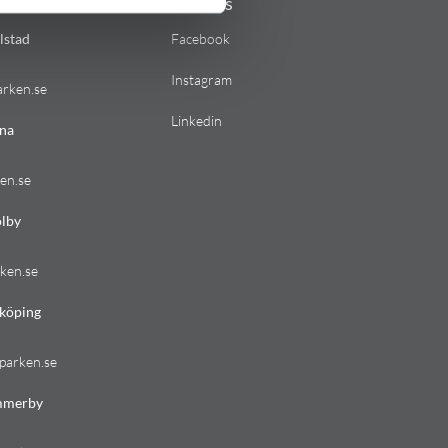
Följ oss
lstad
Facebook
Instagram
arken.se
Linkedin
na
en.se
lby
ken.se
köping
parken.se
mmerby