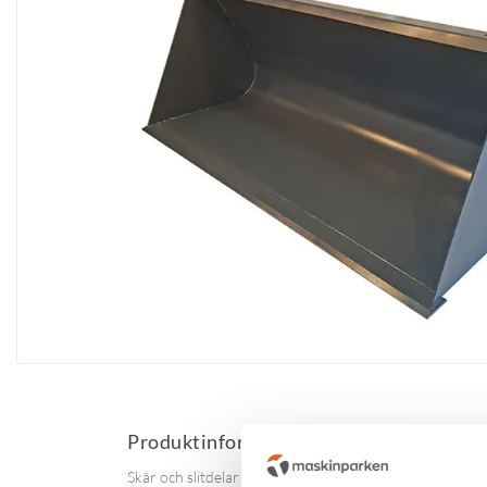
Produktinformation
Skär och slitdelar i material med en hårdhet av 450 HB