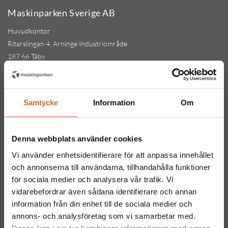
Maskinparken Sverige AB
Huvudkontor
Ritarslingan 4, Arninge Industriområde
187 66 Täby
Tel:
010-151 61 00
Orgnr: 559217-5763
Kontakt
Samtycke
Information
Om
Maskinparken Stockholm
08-544 433 80
Denna webbplats använder cookies
stockholm@maskinparken.se
Vi använder enhetsidentifierare för att anpassa innehållet
Maskinparken Göteborg
och annonserna till användarna, tillhandahålla funktioner
031-711 30 10
för sociala medier och analysera vår trafik. Vi
vidarebefordrar även sådana identifierare och annan
goteborg@maskinparken.se
information från din enhet till de sociala medier och
Maskinparken Malmö
annons- och analysföretag som vi samarbetar med.
040-40 40 20