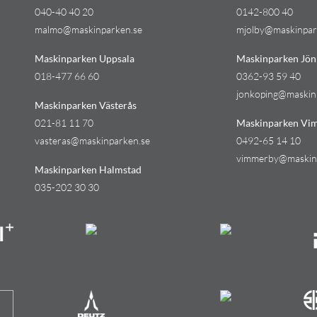
040-40 40 20
0142-800 40
malmo@maskinparken.se
mjolby@maskinpar
Maskinparken Uppsala
Maskinparken Jön
018-477 66 60
0362-93 59 40
jonkoping@maskin
Maskinparken Västerås
021-81 11 70
Maskinparken Vi
vasteras@maskinparken.se
0492-65 14 10
vimmerby@maskin
Maskinparken Halmstad
035-202 30 30