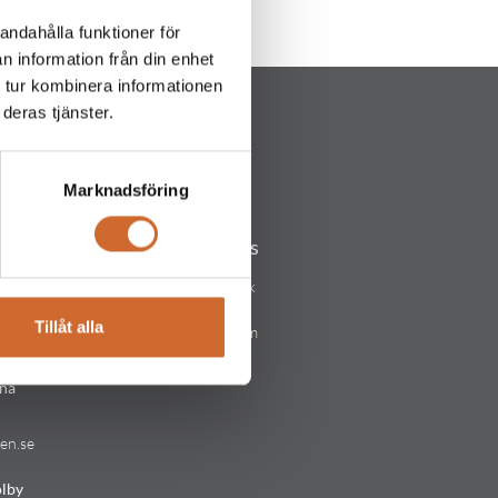
andahålla funktioner för
n information från din enhet
 tur kombinera informationen
deras tjänster.
Marknadsföring
Följ oss
lstad
Facebook
Tillåt alla
Instagram
arken.se
Linkedin
na
en.se
lby