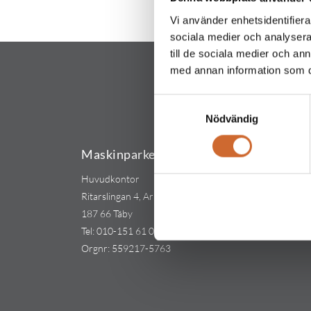
Vi använder enhetsidentifierar
sociala medier och analysera 
till de sociala medier och a
med annan information som du 
Samtyckesval
Nödvändig
Maskinparken Sverige AB
Huvudkontor
Ritarslingan 4, Arninge Industriområde
187 66 Täby
Tel:
010-151 61 00
Orgnr: 559217-5763