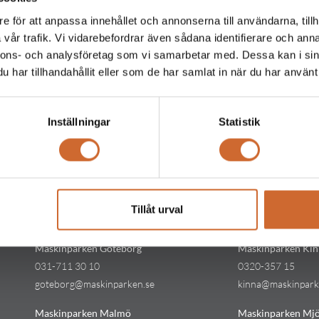
e för att anpassa innehållet och annonserna till användarna, tillh
vår trafik. Vi vidarebefordrar även sådana identifierare och anna
nnons- och analysföretag som vi samarbetar med. Dessa kan i sin
har tillhandahållit eller som de har samlat in när du har använt 
Inställningar
Statistik
Kontakt
Kontakt
Maskinparken Stockholm
Maskinparken Kar
08-544 433 80
054-53 43 00
Tillåt urval
stockholm@maskinparken.se
karlstad@maskinp
Maskinparken Göteborg
Maskinparken Kin
031-711 30 10
0320-357 15
goteborg@maskinparken.se
kinna@maskinpark
Maskinparken Malmö
Maskinparken Mjö