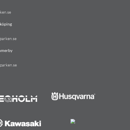
ken.se
köping
parken.se
mmerby
parken.se