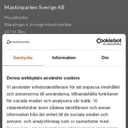
Maskinparken Sverige AB
Huvudkontor
Ritarslingan 4, Arninge Industriområde
187 66 Täby
Tel:
010-151 61 00
Orgnr: 559217-5763
Kontakt
Samtycke
Information
Om
Maskinparken Stockholm
08-544 433 80
Denna webbplats använder cookies
stockholm@maskinparken.se
Vi använder enhetsidentifierare för att anpassa innehållet
Maskinparken Göteborg
och annonserna till användarna, tillhandahålla funktioner
031-711 30 10
för sociala medier och analysera vår trafik. Vi
vidarebefordrar även sådana identifierare och annan
goteborg@maskinparken.se
information från din enhet till de sociala medier och
Maskinparken Malmö
annons- och analysföretag som vi samarbetar med.
040-40 40 20