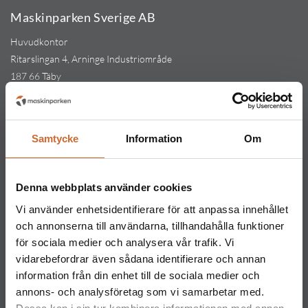
Maskinparken Sverige AB
Huvudkontor
Ritarslingan 4, Arninge Industriområde
187 66 Täby
Tel:
010-151 61 00
Orgnr: 559217-5763
Kontakt
Samtycke
Information
Om
Maskinparken Stockholm
08-544 433 80
Denna webbplats använder cookies
stockholm@maskinparken.se
Vi använder enhetsidentifierare för att anpassa innehållet
Maskinparken Göteborg
och annonserna till användarna, tillhandahålla funktioner
031-711 30 10
för sociala medier och analysera vår trafik. Vi
vidarebefordrar även sådana identifierare och annan
goteborg@maskinparken.se
information från din enhet till de sociala medier och
Maskinparken Malmö
annons- och analysföretag som vi samarbetar med.
040-40 40 20