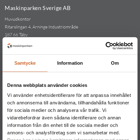
Maskinparken Sverige AB
Huvudkontor
Ritarslingan 4, Arninge Industriområde
187 66 Täby
Tel:
010-151 61 00
Orgnr: 559217-5763
Kontakt
Samtycke
Information
Om
Maskinparken Stockholm
08-544 433 80
Denna webbplats använder cookies
stockholm@maskinparken.se
Vi använder enhetsidentifierare för att anpassa innehållet
Maskinparken Göteborg
och annonserna till användarna, tillhandahålla funktioner
031-711 30 10
för sociala medier och analysera vår trafik. Vi
vidarebefordrar även sådana identifierare och annan
goteborg@maskinparken.se
information från din enhet till de sociala medier och
Maskinparken Malmö
annons- och analysföretag som vi samarbetar med.
040-40 40 20