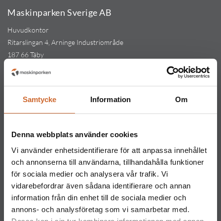
Maskinparken Sverige AB
Huvudkontor
Ritarslingan 4, Arninge Industriområde
187 66 Täby
Tel:
010-151 61 00
Orgnr: 559217-5763
Kontakt
Samtycke
Information
Om
Maskinparken Stockholm
08-544 433 80
Denna webbplats använder cookies
stockholm@maskinparken.se
Vi använder enhetsidentifierare för att anpassa innehållet
Maskinparken Göteborg
och annonserna till användarna, tillhandahålla funktioner
031-711 30 10
för sociala medier och analysera vår trafik. Vi
vidarebefordrar även sådana identifierare och annan
goteborg@maskinparken.se
information från din enhet till de sociala medier och
Maskinparken Malmö
annons- och analysföretag som vi samarbetar med.
040-40 40 20