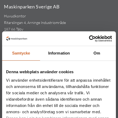
Maskinparken Sverige AB
Huvudkontor
Ritarslingan 4, Arninge Industriområde
187 66 Täby
Tel:
010-151 61 00
Orgnr: 559217-5763
Kontakt
Samtycke
Information
Om
Maskinparken Stockholm
08-544 433 80
Denna webbplats använder cookies
stockholm@maskinparken.se
Vi använder enhetsidentifierare för att anpassa innehållet
Maskinparken Göteborg
och annonserna till användarna, tillhandahålla funktioner
031-711 30 10
för sociala medier och analysera vår trafik. Vi
vidarebefordrar även sådana identifierare och annan
goteborg@maskinparken.se
information från din enhet till de sociala medier och
Maskinparken Malmö
annons- och analysföretag som vi samarbetar med.
040-40 40 20