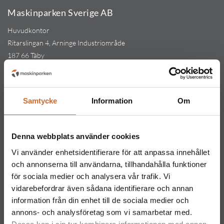
Maskinparken Sverige AB
Huvudkontor
Ritarslingan 4, Arninge Industriområde
187 66 Täby
Tel:
010-151 61 00
Orgnr: 559217-5763
Kontakt
Samtycke
Information
Om
Maskinparken Stockholm
08-544 433 80
Denna webbplats använder cookies
stockholm@maskinparken.se
Vi använder enhetsidentifierare för att anpassa innehållet
Maskinparken Göteborg
och annonserna till användarna, tillhandahålla funktioner
031-711 30 10
för sociala medier och analysera vår trafik. Vi
vidarebefordrar även sådana identifierare och annan
goteborg@maskinparken.se
information från din enhet till de sociala medier och
Maskinparken Malmö
annons- och analysföretag som vi samarbetar med.
040-40 40 20