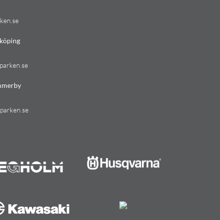
ken.se
köping
parken.se
mmerby
parken.se