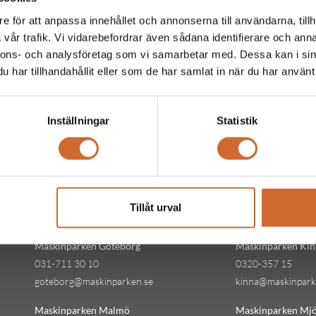
e för att anpassa innehållet och annonserna till användarna, tillh
vår trafik. Vi vidarebefordrar även sådana identifierare och anna
nnons- och analysföretag som vi samarbetar med. Dessa kan i sin
har tillhandahållit eller som de har samlat in när du har använt 
Inställningar
Statistik
Kontakt
Kontakt
Maskinparken Stockholm
Maskinparken Kar
08-544 433 80
054-53 43 00
Tillåt urval
stockholm@maskinparken.se
karlstad@maskinp
Maskinparken Göteborg
Maskinparken Kin
031-711 30 10
0320-357 15
goteborg@maskinparken.se
kinna@maskinpark
Maskinparken Malmö
Maskinparken Mjö