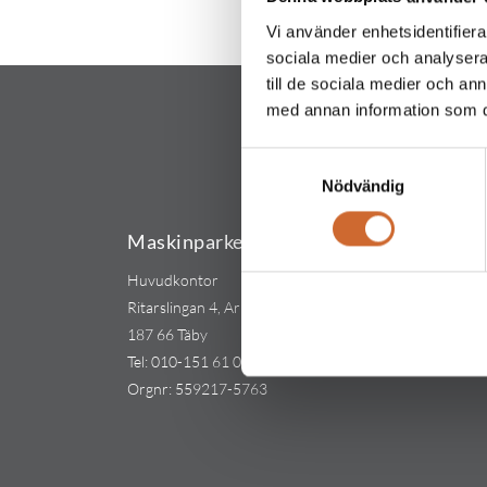
Vi använder enhetsidentifierar
sociala medier och analysera 
till de sociala medier och a
med annan information som du 
Samtyckesval
Nödvändig
Maskinparken Sverige AB
Huvudkontor
Ritarslingan 4, Arninge Industriområde
187 66 Täby
Tel:
010-151 61 00
Orgnr: 559217-5763