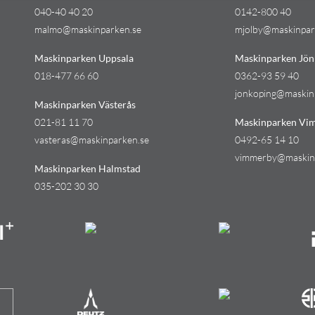
040-40 40 20
0142-800 40
malmo@maskinparken.se
mjolby@maskinpar
Maskinparken Uppsala
Maskinparken Jön
018-477 66 60
0362-93 59 40
jonkoping@maskin
Maskinparken Västerås
021-81 11 70
Maskinparken Vi
vasteras@maskinparken.se
0492-65 14 10
vimmerby@maskin
Maskinparken Halmstad
035-202 30 30