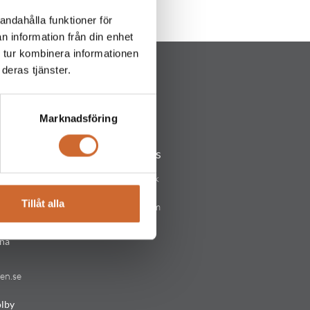
andahålla funktioner för
n information från din enhet
 tur kombinera informationen
deras tjänster.
Marknadsföring
Följ oss
lstad
Facebook
Tillåt alla
Instagram
arken.se
Linkedin
na
en.se
lby