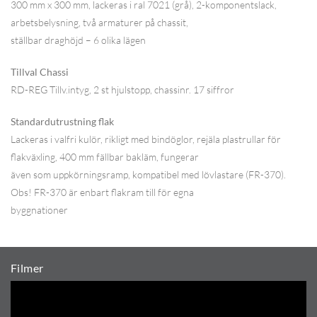
300 mm x 300 mm, lackeras i ral 7021 (grå), 2-komponentslack,
arbetsbelysning, två armaturer på chassit,
ställbar draghöjd – 6 olika lägen
Tillval Chassi
RD-REG Tillv.intyg, 2 st hjulstopp, chassinr. 17 siffror
Standardutrustning flak
Lackeras i valfri kulör, rikligt med bindöglor, rejäla plastrullar för
flakväxling, 400 mm fällbar bakläm, fungerar
även som uppkörningsramp, kompatibel med lövlastare (FR-370).
Obs! FR-370 är enbart flakram till för egna
byggnationer
Filmer