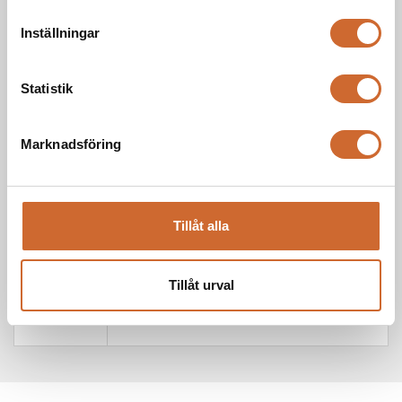
Inställningar
1800mm
Höjd
Statistik
720 kg
Vikt
Marknadsföring
1100 kg (Inkl standard flak)
Vikt
3000 kg
Maxlast
Tillåt alla
Max
40 km/h
hastighet
Tillåt urval
13.0/55-16 12pr bredd 340mm
Hjul