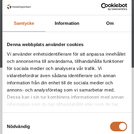
Samtycke
Information
Om
Denna webbplats använder cookies
Vi använder enhetsidentifierare för att anpassa innehållet
och annonserna till användarna, tillhandahålla funktioner
för sociala medier och analysera vår trafik. Vi
Attribute name
Attribute value
vidarebefordrar även sådana identifierare och annan
Specifikationer
information från din enhet till de sociala medier och
4420mm (inkl standard flak)
annons- och analysföretag som vi samarbetar med.
Längd
Dessa kan i sin tur kombinera informationen med annan
information som du har tillhandahållit eller som de har
1620mm (inkl standard flak)
Bredd
samlat in när du har använt deras tjänster.
Samtyckesval
Nödvändig
1580mm (Utan flak)
Bredd