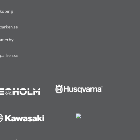
köping
parken.se
mmerby
parken.se