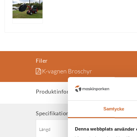
Filer
K-vagnen Broschyr
Produktinformation
Samtycke
Attribute name
Attribu
Specifikationer
1300
Denna webbplats använder 
Längd