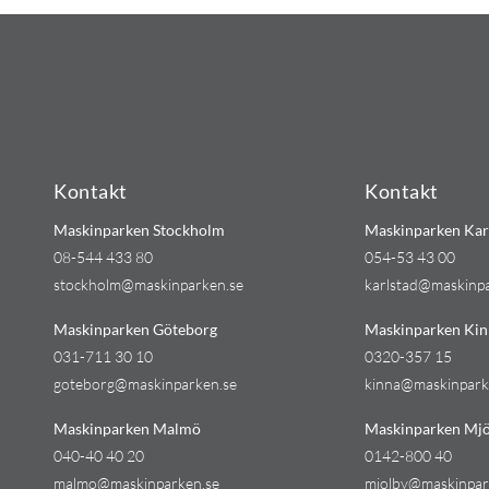
Kontakt
Kontakt
Maskinparken Stockholm
Maskinparken Kar
08-544 433 80
054-53 43 00
stockholm@maskinparken.se
karlstad@maskinp
Maskinparken Göteborg
Maskinparken Kin
031-711 30 10
0320-357 15
goteborg@maskinparken.se
kinna@maskinpark
Maskinparken Malmö
Maskinparken Mjö
040-40 40 20
0142-800 40
malmo@maskinparken.se
mjolby@maskinpar