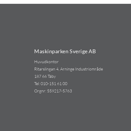
Maskinparken Sverige AB
Huvudkontor
Ritarslingan 4, Arninge Industriområde
187 66 Täby
Tel:
010-151 61 00
Orgnr: 559217-5763