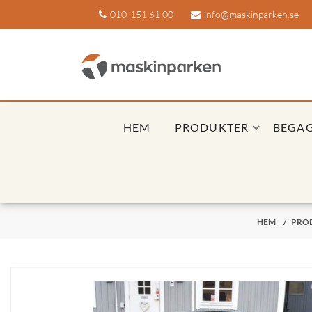
010-151 61 00
info@maskinparken.se
HEM
PRODUKTER
BEGA
HEM
/
PRO