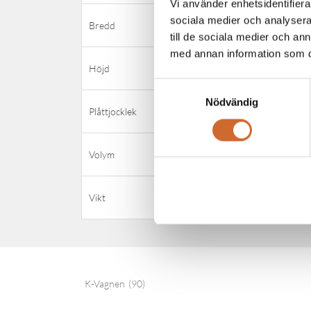
Vi använder enhetsidentifierar
1300
sociala medier och analysera 
Bredd
till de sociala medier och a
med annan information som du 
800m
Höjd
Samtyckesval
Nödvändig
3 mm
Plåttjocklek
1,2 m3
Volym
120 kg
Vikt
K-Vagnen
(90)