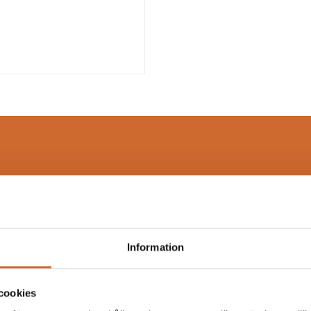
Information
te value
mm
cookies