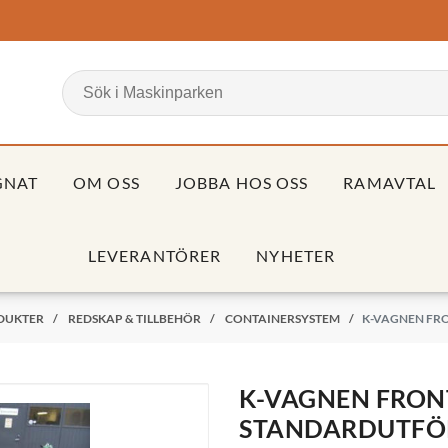
GNAT
OM OSS
JOBBA HOS OSS
RAMAVTAL
LEVERANTÖRER
NYHETER
DUKTER
/
REDSKAP & TILLBEHÖR
/
CONTAINERSYSTEM
/
K-VAGNEN FR
K-VAGNEN FRON
STANDARDUTFÖR