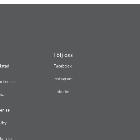
Följ oss
lstad
Facebook
Instagram
arken.se
Linkedin
na
en.se
lby
ken.se