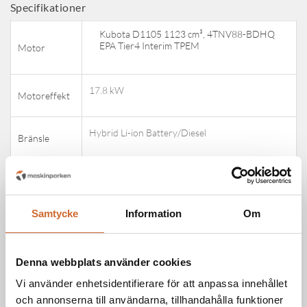
Attribute name
Attribute value
Specifikationer
Kubota D1105 1123 cm³, 4TNV88-BDHQ
EPA Tier4 Interim TPEM
Motor
17.8 kW
Motoreffekt
Hybrid Li-ion Battery/Diesel
Bränsle
23 Liter
Volym
Samtycke
Information
Om
AWD
Drivning
Dual pedal-operation
Denna webbplats använder cookies
Transmission
Vi använder enhetsidentifierare för att anpassa innehållet
och annonserna till användarna, tillhandahålla funktioner
19.5 km/h