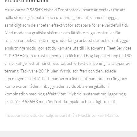
Produktinformation
Husqvarna P 535HX Hybrid Frontrotorklippare är perfekt för att
hålla större gräsmattor och utomhusgröna utrymmen snygga,
samtidigt som de arbetar effektivt för att spara förare värdefull tid.
Med moderna grafiska skärmar och lättåtkomliga kontroller får
föraren en bekväm körning under långa arbetstider och en inbyggd
anslutningsmodul gör att du kan ansluta till Husqvarna Fleet Services
™. P 535HX kan utrustas med klippdäck med hög kapacitet upp till 180
cm, vilket ger ett utmärkt resultat och effektiv klippning i alla typer av
terräng. Tack vare 20 "-hjulen, fyrhjulsdriften och den ledade
styrningen är det lätt att manövrera även i utmanande terräng och
komplexa områden. Inbyggnaden av dubbla energikällor i
kombination med hög effektivitet i Hybrid-systemet möjliggör hög
kraft för P 535HX men ändå ett kompakt och smidigt format.
Husqvarna produkter säljs enbart ifrån Maskinparken Malmö.