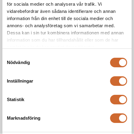
Hastighet
för sociala medier och analysera vår trafik. Vi
vidarebefordrar även sådana identifierare och annan
1320-1800mm
information från din enhet till de sociala medier och
Klippbredd
annons- och analysföretag som vi samarbetar med.
Dessa kan i sin tur kombinera informationen med annan
30-112mm
Klipphöjd
information som du har tillhandahållit eller som de har
samlat in när du har använt deras tjänster.
2090mm
Längd
Samtyckesval
Nödvändig
1160mm
Bredd
Inställningar
1340-2040mm
Höjd
Statistik
790 kg
Vikt
Marknadsföring