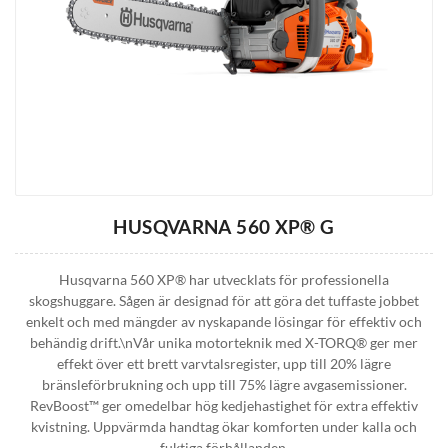
HUSQVARNA 560 XP® G
Husqvarna 560 XP® har utvecklats för professionella
skogshuggare. Sågen är designad för att göra det tuffaste jobbet
enkelt och med mängder av nyskapande lösingar för effektiv och
behändig drift.\nVår unika motorteknik med X-TORQ® ger mer
effekt över ett brett varvtalsregister, upp till 20% lägre
bränsleförbrukning och upp till 75% lägre avgasemissioner.
RevBoost™ ger omedelbar hög kedjehastighet för extra effektiv
kvistning. Uppvärmda handtag ökar komforten under kalla och
fuktiga förhållanden.