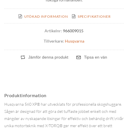
UTÖKAD INFORMATION
SPECIFIKATIONER
Artikelnr:
966009015
Tillverkare:
Husqvarna
Produktinformation
Husqvarna 560 XP® har utvecklats för professionella skogshuggare.
Sågen är designad för att göra det tuffaste jobbet enkelt och med
mängder av nyskapande lösingar för effektiv och behändig drift.\nVår
unika motorteknik med X-TORQ® ger mer effekt över ett brett