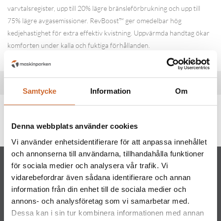
varvtalsregister, upp till 20% lägre bränsleförbrukning och upp till
75% lägre avgasemissioner. RevBoost™ ger omedelbar hög
kedjehastighet för extra effektiv kvistning. Uppvärmda handtag ökar
komforten under kalla och fuktiga förhållanden.
Specifikationer
Samtycke
Information
Om
Produkttaggar
Husqvarna
(139)
Denna webbplats använder cookies
Vi använder enhetsidentifierare för att anpassa innehållet
och annonserna till användarna, tillhandahålla funktioner
för sociala medier och analysera vår trafik. Vi
vidarebefordrar även sådana identifierare och annan
information från din enhet till de sociala medier och
annons- och analysföretag som vi samarbetar med.
Dessa kan i sin tur kombinera informationen med annan
Maskinparken Sverige AB