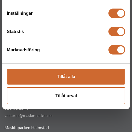
Maskinparken Stockholm
08-544 433 80
Inställningar
stockholm@maskinparken.se
Maskinparken Göteborg
Statistik
031-711 30 10
goteborg@maskinparken.se
Marknadsföring
Maskinparken Malmö
040-40 40 20
malmo@maskinparken.se
Tillåt alla
Maskinparken Uppsala
018-477 66 60
Tillåt urval
Maskinparken Västerås
021-81 11 70
vasteras@maskinparken.se
Maskinparken Halmstad