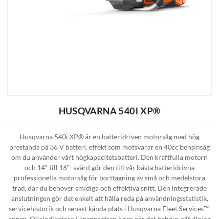
HUSQVARNA 540I XP®
Husqvarna 540i XP® är en batteridriven motorsåg med hög
prestanda på 36 V batteri, effekt som motsvarar en 40cc bensinsåg
om du använder vårt högkapacitetsbatteri. Den kraftfulla motorn
och 14" till 16"- svärd gör den till vår bästa batteridrivna
professionella motorsåg för borttagning av små och medelstora
träd, där du behöver smidiga och effektiva snitt. Den integrerade
anslutningen gör det enkelt att hålla reda på användningsstatistik,
servicehistorik och senast kända plats i Husqvarna Fleet Services™-
appen. Oljeindikatorn i knappsatsen lyser när det behövs påfyllning