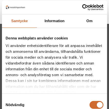
Produkttaggar
Husqvarna
(139)
Samtycke
Information
Om
Denna webbplats använder cookies
Vi använder enhetsidentifierare för att anpassa innehållet
och annonserna till användarna, tillhandahålla funktioner
för sociala medier och analysera vår trafik. Vi
Maskinparken Sverige AB
vidarebefordrar även sådana identifierare och annan
Huvudkontor
information från din enhet till de sociala medier och
Ritarslingan 4, Arninge Industriområde
annons- och analysföretag som vi samarbetar med.
187 66 Täby
Dessa kan i sin tur kombinera informationen med annan
Tel:
010-151 61 00
information som du har tillhandahållit eller som de har
Orgnr: 559217-5763
samlat in när du har använt deras tjänster.
Samtyckesval
Kontakt
Nödvändig