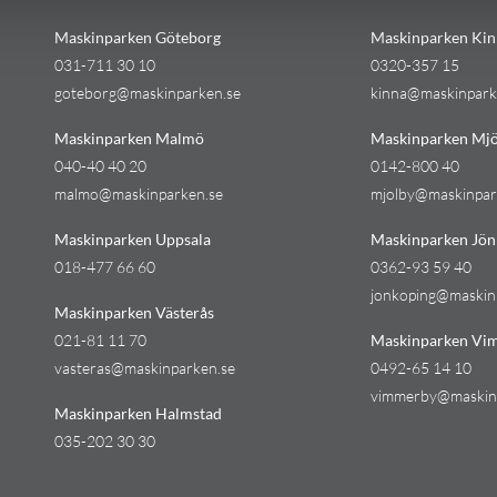
Maskinparken Göteborg
Maskinparken Kin
031-711 30 10
0320-357 15
goteborg@maskinparken.se
kinna@maskinpark
Maskinparken Malmö
Maskinparken Mjö
040-40 40 20
0142-800 40
malmo@maskinparken.se
mjolby@maskinpar
Maskinparken Uppsala
Maskinparken Jön
018-477 66 60
0362-93 59 40
jonkoping@maskin
Maskinparken Västerås
021-81 11 70
Maskinparken Vi
vasteras@maskinparken.se
0492-65 14 10
vimmerby@maskin
Maskinparken Halmstad
035-202 30 30