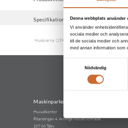
Denna webbplats använder 
Specifikationer
Vi använder enhetsidentifierar
sociala medier och analysera 
Husqvarna
(139)
till de sociala medier och a
med annan information som du 
Samtyckesval
Nödvändig
Maskinparken Sverige AB
Huvudkontor
Ritarslingan 4, Arninge Industriområde
187 66 Täby