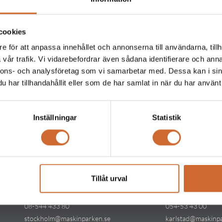
cookies
e för att anpassa innehållet och annonserna till användarna, tillh
Produkttaggar
vår trafik. Vi vidarebefordrar även sådana identifierare och anna
nnons- och analysföretag som vi samarbetar med. Dessa kan i sin
har tillhandahållit eller som de har samlat in när du har använt 
Inställningar
Statistik
Kontakt
Kontakt
Tillåt urval
Maskinparken Stockholm
Maskinparken Kar
08-544 433 80
054-53 43 00
stockholm@maskinparken.se
karlstad@maskinp