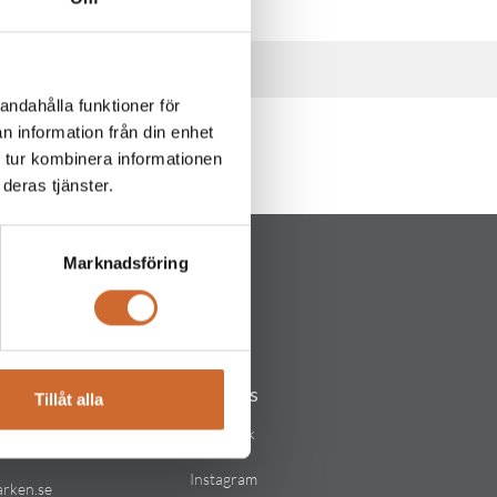
andahålla funktioner för
n information från din enhet
 tur kombinera informationen
deras tjänster.
Marknadsföring
Följ oss
Tillåt alla
lstad
Facebook
Instagram
arken.se