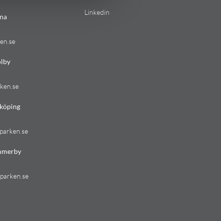
Linkedin
na
en.se
lby
ken.se
köping
parken.se
mmerby
parken.se