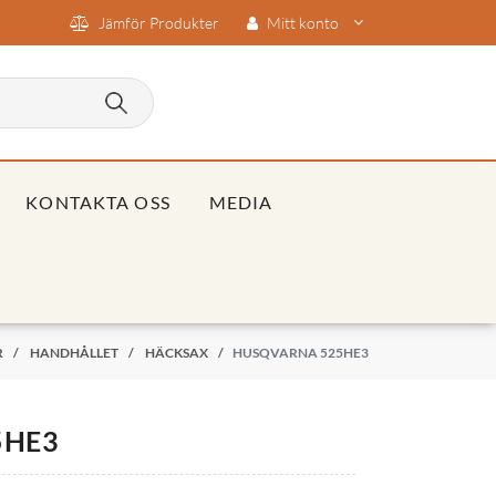
Jämför Produkter
Mitt konto
KONTAKTA OSS
MEDIA
R
/
HANDHÅLLET
/
HÄCKSAX
/
HUSQVARNA 525HE3
5HE3