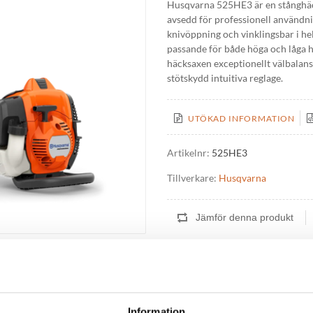
Husqvarna 525HE3 är en stånghäc
avsedd för professionell användni
knivöppning och vinklingsbar i h
passande för både höga och låga 
häcksaxen exceptionellt välbalan
stötskydd intuitiva reglage.
UTÖKAD INFORMATION
Artikelnr:
525HE3
Tillverkare:
Husqvarna
Information