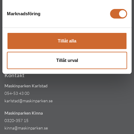
Maskinparken Uppsala
Marknadsföring
018-477 66 60
Maskinparken Västerås
021-81 11 70
Tillåt alla
vasteras@maskinparken.se
Maskinparken Halmstad
Tillåt urval
035-202 30 30
Kontakt
Maskinparken Karlstad
054-53 43 00
karlstad@maskinparken.se
Maskinparken Kinna
0320-357 15
kinna@maskinparken.se