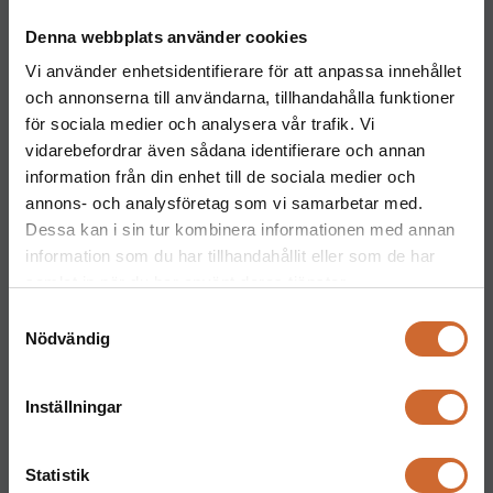
Huvudkontor
Denna webbplats använder cookies
Ritarslingan 4, Arninge Industriområde
Vi använder enhetsidentifierare för att anpassa innehållet
187 66 Täby
och annonserna till användarna, tillhandahålla funktioner
Tel:
010-151 61 00
för sociala medier och analysera vår trafik. Vi
Orgnr: 559217-5763
vidarebefordrar även sådana identifierare och annan
information från din enhet till de sociala medier och
Kontakt
annons- och analysföretag som vi samarbetar med.
Maskinparken Stockholm
Dessa kan i sin tur kombinera informationen med annan
08-544 433 80
information som du har tillhandahållit eller som de har
stockholm@maskinparken.se
samlat in när du har använt deras tjänster.
Samtyckesval
Maskinparken Göteborg
Nödvändig
031-711 30 10
goteborg@maskinparken.se
Inställningar
Maskinparken Malmö
040-40 40 20
Statistik
malmo@maskinparken.se