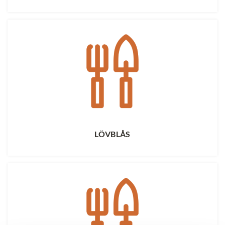
LÖVBLÅS