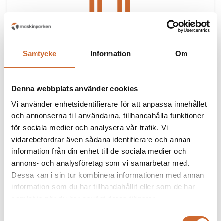
MOTORSÅG
Samtycke
Information
Om
Denna webbplats använder cookies
Vi använder enhetsidentifierare för att anpassa innehållet
och annonserna till användarna, tillhandahålla funktioner
för sociala medier och analysera vår trafik. Vi
vidarebefordrar även sådana identifierare och annan
information från din enhet till de sociala medier och
annons- och analysföretag som vi samarbetar med.
Dessa kan i sin tur kombinera informationen med annan
information som du har tillhandahållit eller som de har
MULTITOOL
samlat in när du har använt deras tjänster.
Samtyckesval