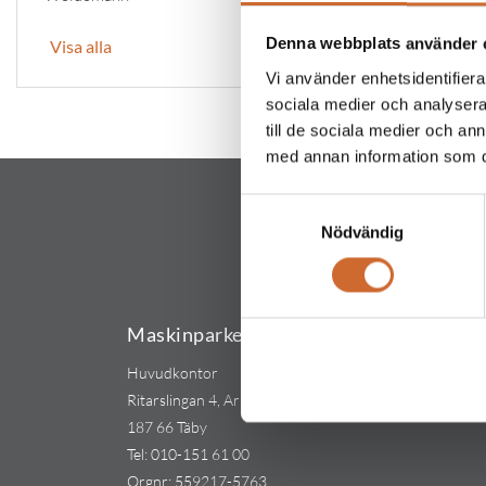
Denna webbplats använder 
Visa alla
Vi använder enhetsidentifierar
sociala medier och analysera 
till de sociala medier och a
med annan information som du 
Samtyckesval
Nödvändig
Maskinparken Sverige AB
Huvudkontor
Ritarslingan 4, Arninge Industriområde
187 66 Täby
Tel:
010-151 61 00
Orgnr: 559217-5763