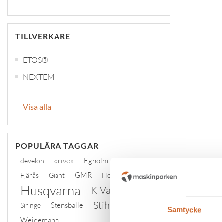
TILLVERKARE
ETOS®
NEXTEM
Visa alla
POPULÄRA TAGGAR
drivex
Egholm
ficon
develon
GMR
Fjärås
Giant
Honda
Husqvarna
K-Vagnen
Stihl
Stensballe
Siringe
tplinddana
Samtycke
Weidemann