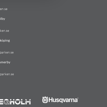
en.se
lby
ken.se
köping
parken.se
mmerby
parken.se