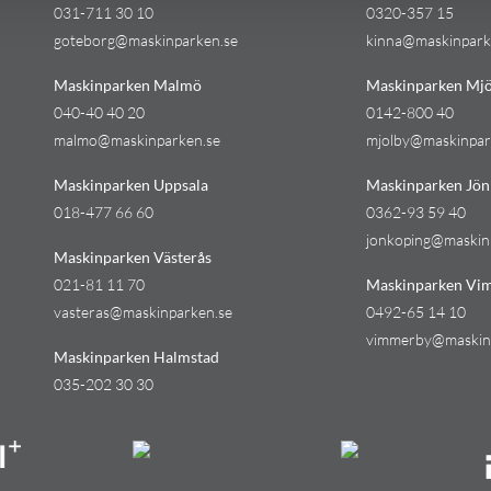
031-711 30 10
0320-357 15
goteborg@maskinparken.se
kinna@maskinpark
Maskinparken Malmö
Maskinparken Mjö
040-40 40 20
0142-800 40
malmo@maskinparken.se
mjolby@maskinpar
Maskinparken Uppsala
Maskinparken Jön
018-477 66 60
0362-93 59 40
jonkoping@maskin
Maskinparken Västerås
021-81 11 70
Maskinparken Vi
vasteras@maskinparken.se
0492-65 14 10
vimmerby@maskin
Maskinparken Halmstad
035-202 30 30