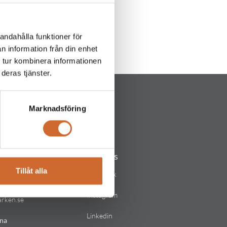
andahålla funktioner för
n information från din enhet
 tur kombinera informationen
deras tjänster.
Marknadsföring
Följ oss
Tillåt alla
lstad
Facebook
Instagram
arken.se
Linkedin
na