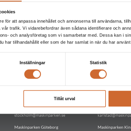
cookies
e för att anpassa innehållet och annonserna till användarna, tillh
vår trafik. Vi vidarebefordrar även sådana identifierare och anna
nnons- och analysföretag som vi samarbetar med. Dessa kan i sin
har tillhandahållit eller som de har samlat in när du har använt 
Inställningar
Statistik
Kontakt
Kontakt
Tillåt urval
Maskinparken Stockholm
Maskinparken Kar
08-544 433 80
054-53 43 00
stockholm@maskinparken.se
karlstad@maskinp
Maskinparken Göteborg
Maskinparken Kin