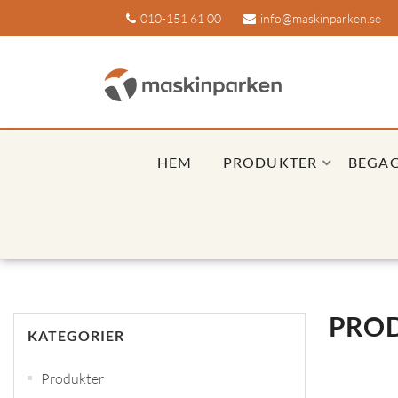
010-151 61 00
info@maskinparken.se
HEM
PRODUKTER
BEGA
PROD
KATEGORIER
Produkter