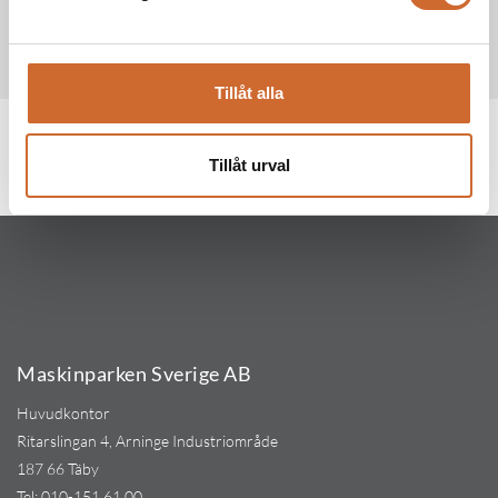
2322 mm
Höjd
Tillåt alla
Produkttaggar
Giant
(13)
Tillåt urval
Maskinparken Sverige AB
Huvudkontor
Ritarslingan 4, Arninge Industriområde
187 66 Täby
Tel:
010-151 61 00