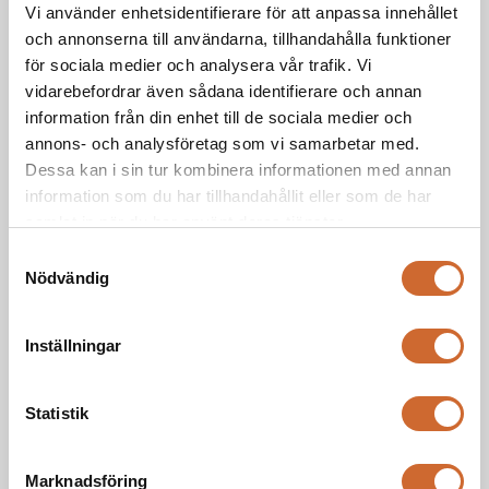
Vi använder enhetsidentifierare för att anpassa innehållet
0-10 km/h, 0-20 km/h
Körhastighet
och annonserna till användarna, tillhandahålla funktioner
för sociala medier och analysera vår trafik. Vi
vidarebefordrar även sådana identifierare och annan
54 Liter
Hydrauloljetank
information från din enhet till de sociala medier och
annons- och analysföretag som vi samarbetar med.
47 Liter
Dessa kan i sin tur kombinera informationen med annan
Dieseltank
information som du har tillhandahållit eller som de har
samlat in när du har använt deras tjänster.
1750 kg
Lyftkapacitet
Samtyckesval
Nödvändig
2400 kg
Tjänstevikt
Inställningar
3247 mm
Längd
Statistik
1100 mm
Bredd
Marknadsföring