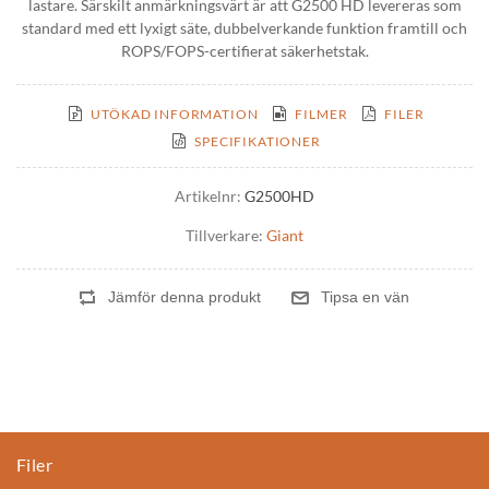
lastare. Särskilt anmärkningsvärt är att G2500 HD levereras som
standard med ett lyxigt säte, dubbelverkande funktion framtill och
ROPS/FOPS-certifierat säkerhetstak.
UTÖKAD INFORMATION
FILMER
FILER
SPECIFIKATIONER
Artikelnr:
G2500HD
Tillverkare:
Giant
Filer