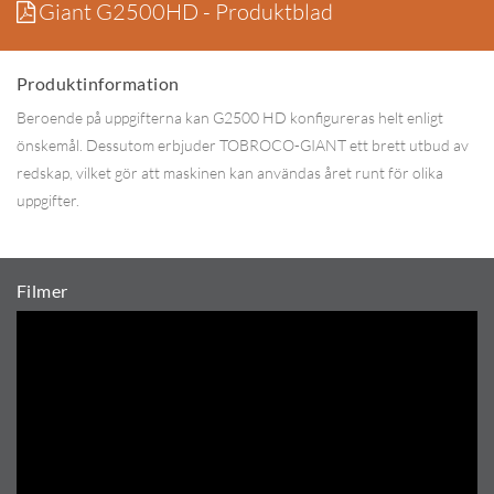
Giant G2500HD - Produktblad
Produktinformation
Beroende på uppgifterna kan G2500 HD konfigureras helt enligt
önskemål. Dessutom erbjuder TOBROCO-GIANT ett brett utbud av
redskap, vilket gör att maskinen kan användas året runt för olika
uppgifter.
Filmer