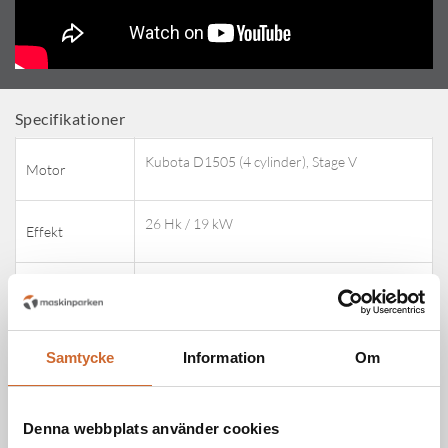
Attribute name
Attribute value
Specifikationer
Kubota D1505 (4 cylinder), Stage V
Motor
26 Hk / 19 kW
Effekt
Vattenkyld
Kylsystem
64 ltr/min 360 bar
Hydrostatpump
Samtycke
Information
Om
42 ltr/min 210 bar
Arbetshydraulik
Denna webbplats använder cookies