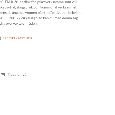
 C-EM K är idealisk för yrkesverksamma som vill
dskapsvård, skogsbruk och kommunal verksamhet.
u rensa trånga utrymmen på ett effektivt och bekvämt
STIHL 200-22 cirkelsågblad kan du med denna såg
andra överväxta områden.
SPECIFIKATIONER