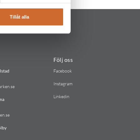
Tillåt alla
Följ oss
lstad
Facebook
Instagram
arken.se
Linkedin
na
en.se
lby