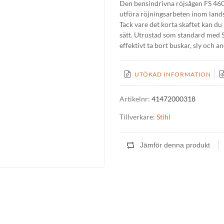
Den bensindrivna röjsågen FS 460
utföra röjningsarbeten inom lan
Tack vare det korta skaftet kan d
sätt. Utrustad som standard med 
effektivt ta bort buskar, sly och 
UTÖKAD INFORMATION
Artikelnr:
41472000318
Tillverkare:
Stihl