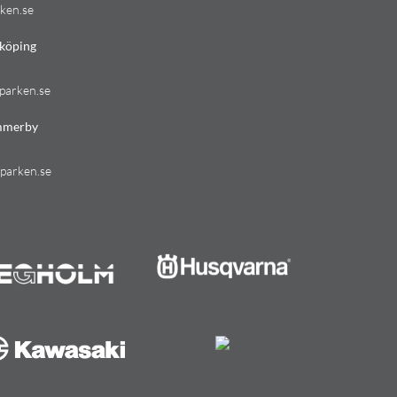
ken.se
köping
parken.se
mmerby
parken.se