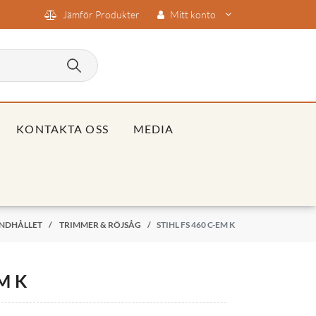
Jämför Produkter
Mitt konto
KONTAKTA OSS
MEDIA
NDHÅLLET
/
TRIMMER & RÖJSÅG
/
STIHL FS 460 C-EM K
M K