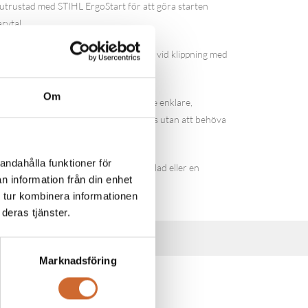
trustad med STIHL ErgoStart för att göra starten
rvtal.
töder den naturliga röjningsrörelsen vid klippning med
Om
för enhandsbruk gör också ditt arbete enklare,
bt kan återuppta arbetet efter en paus utan att behöva
andahålla funktioner för
grässkärblad, ett dokumentförstörarblad eller en
n information från din enhet
 tur kombinera informationen
deras tjänster.
Marknadsföring