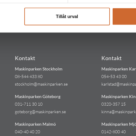
Tillåt urval
Kontakt
Kontakt
Maskinparken Stockholm
Maskinparken Kar
08-544 433 80
054-53 43 00
stockholm@maskinparken.se
karlstad@maskinp
Maskinparken Göteborg
Maskinparken Kin
031-711 30 10
0320-357 15
goteborg@maskinparken.se
kinna@maskinpark
Maskinparken Malmö
Maskinparken Mjö
040-40 40 20
0142-800 40