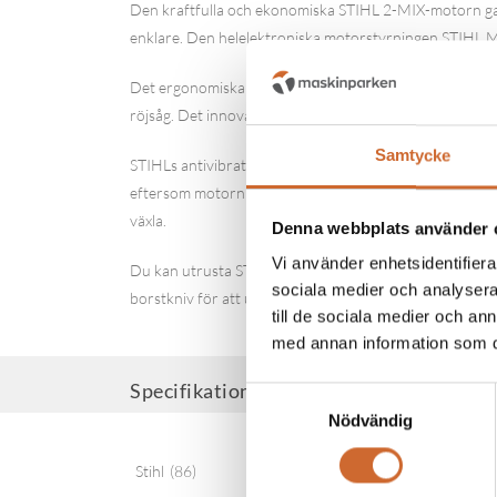
Den kraftfulla och ekonomiska STIHL 2-MIX-motorn gar
enklare. Den helelektroniska motorstyrningen STIHL M
Det ergonomiska cykelhandtaget (klipphandtaget) hjälp
röjsåg. Det innovativa ADVANCE Grip-handtagselemente
Samtycke
STIHLs antivibrationssystem avlastar muskler och lede
eftersom motorn kan styras helt och hållet med bara en
växla.
Denna webbplats använder 
Vi använder enhetsidentifierar
Du kan utrusta STIHL FS 460 C-EM K bensindriven röjsåg
sociala medier och analysera 
borstkniv för att utrusta maskinen för respektive uppgi
till de sociala medier och a
med annan information som du 
Specifikationer
Samtyckesval
Nödvändig
Stihl
(86)