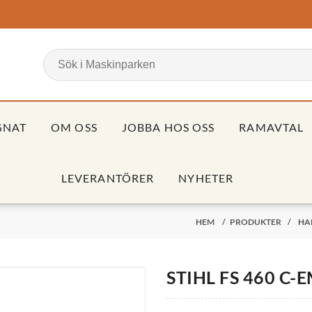
GNAT
OM OSS
JOBBA HOS OSS
RAMAVTAL
LEVERANTÖRER
NYHETER
HEM
/
PRODUKTER
/
HA
STIHL FS 460 C-E