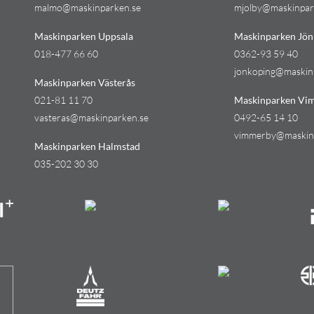
malmo@maskinparken.se
mjolby@maskinpar
Maskinparken Uppsala
Maskinparken Jön
018-477 66 60
0362-93 59 40
jonkoping@maskin
Maskinparken Västerås
021-81 11 70
Maskinparken Vi
vasteras@maskinparken.se
0492-65 14 10
vimmerby@maskin
Maskinparken Halmstad
035-202 30 30