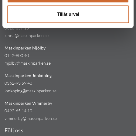
054-53 43 00
karlstad@maskinparken.se
Tillåt urval
Maskinparken Kinna
0320-357 15
kinna@maskinparken.se
Maskinparken Mjölby
0142-800 40
mjolby@maskinparken.se
Maskinparken Jönköping
0362-93 59 40
jonkoping@maskinparken.se
Maskinparken Vimmerby
0492-65 14 10
vimmerby@maskinparken.se
Följ oss