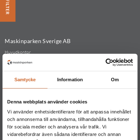
FILTER
Maskinparken Sverige AB
Huvudkontor
Ritarslingan 4, Arninge Industriområde
187 66 Täby
Tel:
010-151 61 00
Samtycke
Information
Om
Orgnr: 559217-5763
Kontakt
Denna webbplats använder cookies
Maskinparken Stockholm
Vi använder enhetsidentifierare för att anpassa innehållet
08-544 433 80
och annonserna till användarna, tillhandahålla funktioner
stockholm@maskinparken.se
för sociala medier och analysera vår trafik. Vi
vidarebefordrar även sådana identifierare och annan
Maskinparken Göteborg