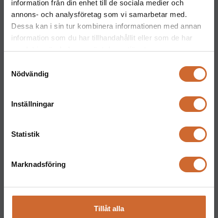
information från din enhet till de sociala medier och
031-711 30 10
annons- och analysföretag som vi samarbetar med.
goteborg@maskinparken.se
Dessa kan i sin tur kombinera informationen med annan
Maskinparken Malmö
information som du har tillhandahållit eller som de har
040-40 40 20
samlat in när du har använt deras tjänster.
malmo@maskinparken.se
Samtyckesval
Nödvändig
Maskinparken Uppsala
018-477 66 60
Inställningar
Maskinparken Västerås
021-81 11 70
Statistik
vasteras@maskinparken.se
Maskinparken Halmstad
Marknadsföring
035-202 30 30
Kontakt
Maskinparken Karlstad
Tillåt alla