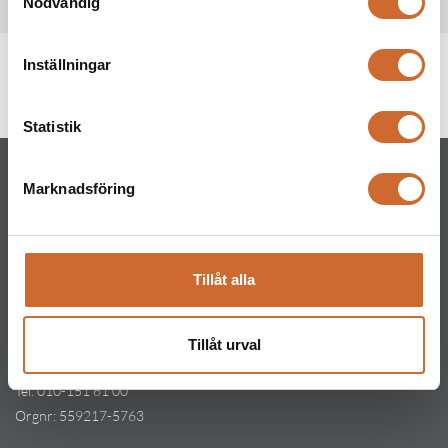
Nödvändig
Specifikationer
Produkttaggar
Inställningar
Fjärås
(9)
Statistik
Marknadsföring
Maskinparken Sverige AB
Tillåt alla
Huvudkontor
Ritarslingan 4, Arninge Industriområde
Tillåt urval
187 66 Täby
Tel:
010-151 61 00
Orgnr: 559217-5763