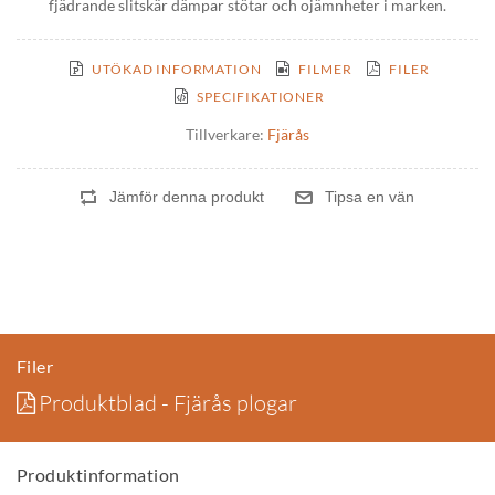
fjädrande slitskär dämpar stötar och ojämnheter i marken.
UTÖKAD INFORMATION
FILMER
FILER
SPECIFIKATIONER
Tillverkare:
Fjärås
Filer
Produktblad - Fjärås plogar
Produktinformation