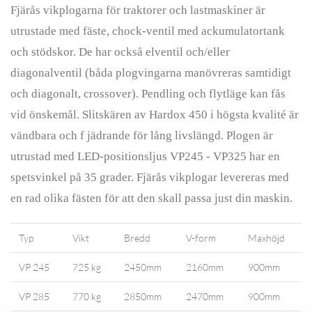
Fjärås vikplogarna för traktorer och lastmaskiner är
utrustade med fäste, chock
-
ventil med ackumulatortank
och stödskor. De har också elventil och/eller
diagonalventil (båda plogvingarna manövreras samtidigt
och diagonalt, crossover).
Pendling och flytläge kan fås
vid önskemål. Slitskären av Hardox 450 i högsta
kvalité är
vändbara och f jädrande för lång livslängd. Plogen är
utrustad med
LED-positionsljus
VP245 - VP325 har en
spetsvinkel på 35 grader. Fjärås vikplogar levereras med
en rad olika fästen för att den skall passa just din maskin.
Typ
Vikt
Bredd
V-form
Maxhöjd
VP 245
725 kg
2450mm
2160mm
900mm
VP 285
770 kg
2850mm
2470mm
900mm