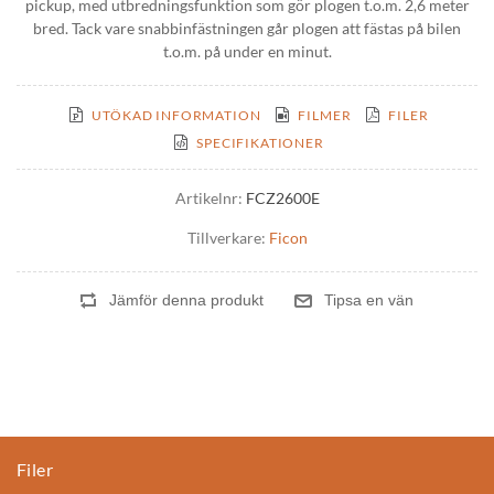
pickup, med utbredningsfunktion som gör plogen t.o.m. 2,6 meter
bred. Tack vare snabbinfästningen går plogen att fästas på bilen
t.o.m. på under en minut.
UTÖKAD INFORMATION
FILMER
FILER
SPECIFIKATIONER
Artikelnr:
FCZ2600E
Tillverkare:
Ficon
Filer