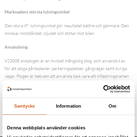
Marknadens största lutningsvinkel
Den stora 8° lutningsvinkel gör resultatet bättre och gämnare. Den
minskar motståndet, oljudet och stötar mot bilen.
Användning
V2300E snöplogen är en mycket mångsidig plog, som används t.ex.
för att ploga gårdsplaner, parkeringsplatser, gångvägar samt övriga
vägar. Plogen är bekväm att använda tack vare att infästningsramen
sitter fast en bit under bilen, vilket ger plogen en utmärkt vinkel, som
minskar motståndet.
FC Snöplogarna är av hög kvalité och ett utmärkt val när det gäller att
Samtycke
Information
Om
utrusta en pickup. Kolla också våra unika hyvelblad samt sandspridare
med tippflak!
Denna webbplats använder cookies