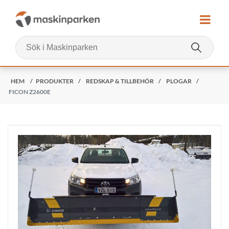
HEM
/
PRODUKTER
/
REDSKAP & TILLBEHÖR
/
PLOGAR
/
FICON Z2600E