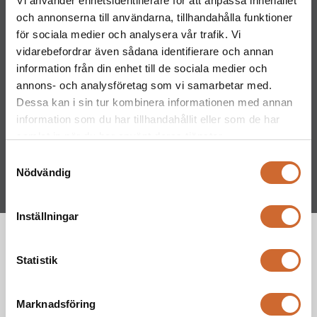
Vi använder enhetsidentifierare för att anpassa innehållet
och annonserna till användarna, tillhandahålla funktioner
Filmer
för sociala medier och analysera vår trafik. Vi
vidarebefordrar även sådana identifierare och annan
information från din enhet till de sociala medier och
annons- och analysföretag som vi samarbetar med.
Dessa kan i sin tur kombinera informationen med annan
information som du har tillhandahållit eller som de har
samlat in när du har använt deras tjänster.
Samtyckesval
Nödvändig
Inställningar
Attribute name
Attribute value
Specifikationer
Statistik
1 850- 2 600 mm
Arbetsbredd
Marknadsföring
170 kg
Vikt