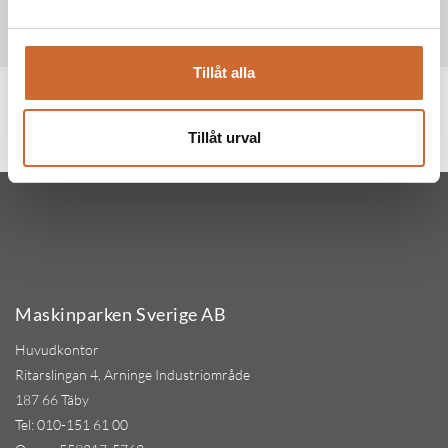
Tillåt alla
Produkttaggar
ficon
(20)
Tillåt urval
Maskinparken Sverige AB
Huvudkontor
Ritarslingan 4, Arninge Industriområde
187 66 Täby
Tel:
010-151 61 00