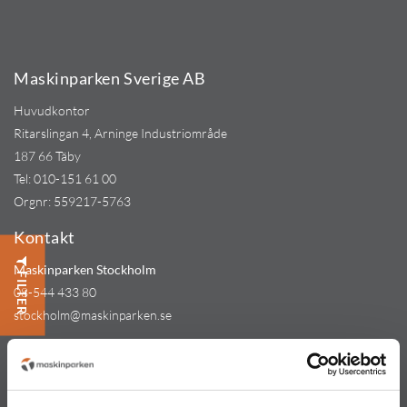
Maskinparken Sverige AB
Huvudkontor
Ritarslingan 4, Arninge Industriområde
187 66 Täby
Tel:
010-151 61 00
Orgnr: 559217-5763
Kontakt
Maskinparken Stockholm
FILTER
08-544 433 80
stockholm@maskinparken.se
Maskinparken Göteborg
031-711 30 10
goteborg@maskinparken.se