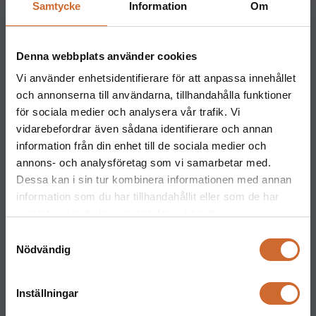
Samtycke
Information
Om
Maskinparken Malmö
040-40 40 20
Denna webbplats använder cookies
malmo@maskinparken.se
Vi använder enhetsidentifierare för att anpassa innehållet
Maskinparken Uppsala
och annonserna till användarna, tillhandahålla funktioner
018-477 66 60
för sociala medier och analysera vår trafik. Vi
vidarebefordrar även sådana identifierare och annan
Maskinparken Västerås
information från din enhet till de sociala medier och
021-81 11 70
annons- och analysföretag som vi samarbetar med.
vasteras@maskinparken.se
Dessa kan i sin tur kombinera informationen med annan
information som du har tillhandahållit eller som de har
Maskinparken Halmstad
samlat in när du har använt deras tjänster.
035-202 30 30
Samtyckesval
Kontakt
Nödvändig
Maskinparken Karlstad
054-53 43 00
Inställningar
karlstad@maskinparken.se