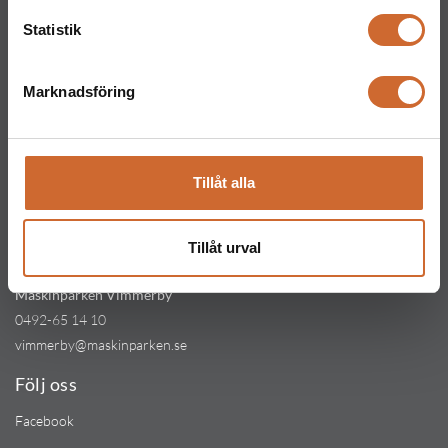
Maskinparken Kinna
Statistik
0320-357 15
kinna@maskinparken.se
Marknadsföring
Maskinparken Mjölby
0142-800 40
mjolby@maskinparken.se
Tillåt alla
Maskinparken Jönköping
0362-93 59 40
Tillåt urval
jonkoping@maskinparken.se
Maskinparken Vimmerby
0492-65 14 10
vimmerby@maskinparken.se
Följ oss
Facebook