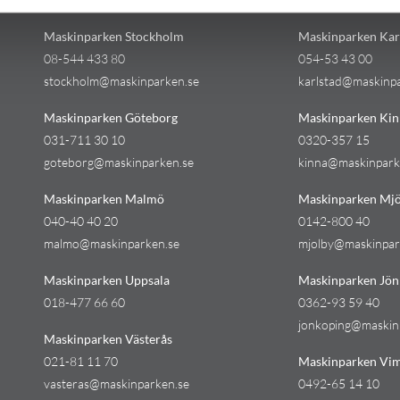
Kontakt
Kontakt
Maskinparken Stockholm
Maskinparken Kar
08-544 433 80
054-53 43 00
stockholm@maskinparken.se
karlstad@maskinp
Maskinparken Göteborg
Maskinparken Kin
031-711 30 10
0320-357 15
goteborg@maskinparken.se
kinna@maskinpark
Maskinparken Malmö
Maskinparken Mjö
040-40 40 20
0142-800 40
malmo@maskinparken.se
mjolby@maskinpar
Maskinparken Uppsala
Maskinparken Jön
018-477 66 60
0362-93 59 40
jonkoping@maskin
Maskinparken Västerås
021-81 11 70
Maskinparken Vi
vasteras@maskinparken.se
0492-65 14 10