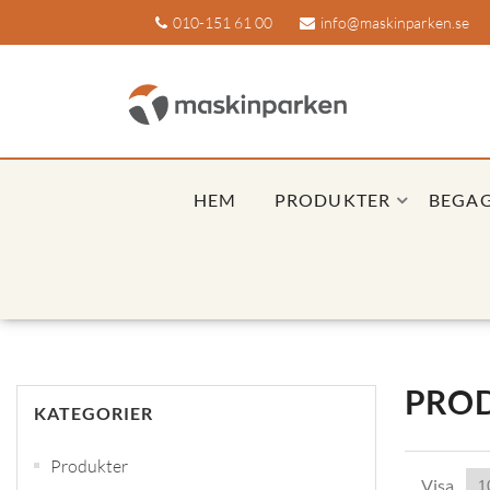
010-151 61 00
info@maskinparken.se
HEM
PRODUKTER
BEGA
PROD
KATEGORIER
Produkter
Visa