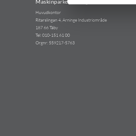
Maskinparken Sverige AB
Huvudkontor
Ritarslingan 4, Arninge Industriområde
187 66 Täby
Tel:
010-151 61 00
Orgnr: 559217-5763