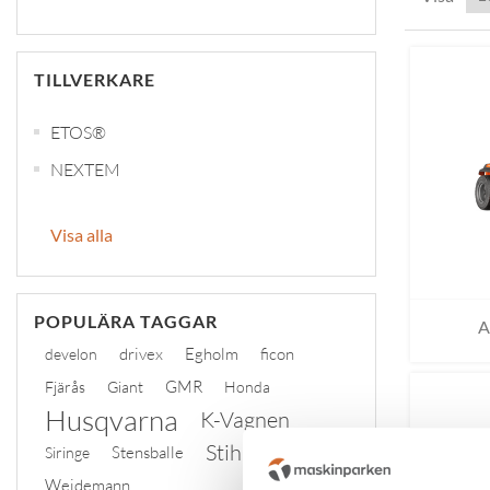
TILLVERKARE
ETOS®
NEXTEM
Visa alla
POPULÄRA TAGGAR
A
drivex
Egholm
ficon
develon
GMR
Fjärås
Giant
Honda
Husqvarna
K-Vagnen
Stihl
Stensballe
Siringe
tplinddana
Weidemann