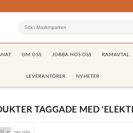
GNAT
OM OSS
JOBBA HOS OSS
RAMAVTAL
LEVERANTÖRER
NYHETER
UKTER TAGGADE MED 'ELEKT
per sida