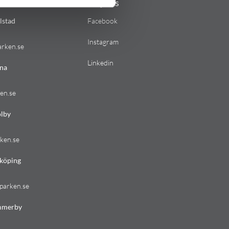
Följ oss
lstad
Facebook
Instagram
arken.se
Linkedin
na
en.se
lby
ken.se
köping
parken.se
mmerby