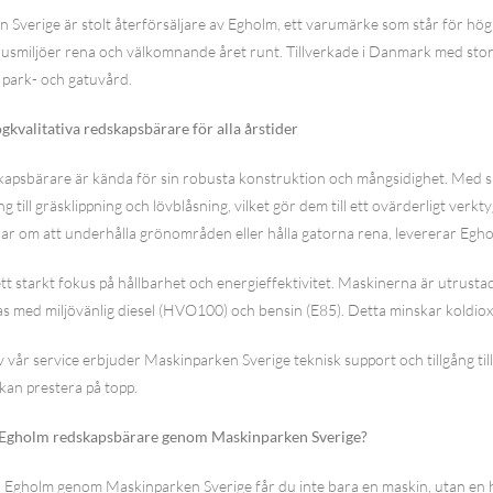
 Sverige är stolt återförsäljare av Egholm, ett varumärke som står för högk
smiljöer rena och välkomnande året runt. Tillverkade i Danmark med stor om
 park- och gatuvård.
kvalitativa redskapsbärare för alla årstider
apsbärare är kända för sin robusta konstruktion och mångsidighet. Med sp
g till gräsklippning och lövblåsning, vilket gör dem till ett ovärderligt ve
ar om att underhålla grönområden eller hålla gatorna rena, levererar Eghol
tt starkt fokus på hållbarhet och energieffektivitet. Maskinerna är utrusta
s med miljövänlig diesel (HVO100) och bensin (E85). Detta minskar koldioxi
 vår service erbjuder Maskinparken Sverige teknisk support och tillgång till
 kan prestera på topp.
a Egholm redskapsbärare genom Maskinparken Sverige?
r Egholm genom Maskinparken Sverige får du inte bara en maskin, utan en h