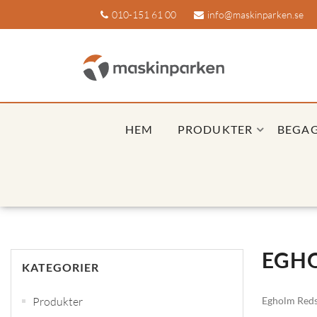
010-151 61 00
info@maskinparken.se
HEM
PRODUKTER
BEGA
EGH
KATEGORIER
Produkter
Egholm Redsk