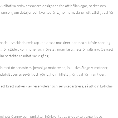
valitativa redskapsbärare designade för att hålla vägar, parker och
sorg om detaljer och kvalitet, är Egholms maskiner ett pålitligt val för
ecialutvecklade redskap kan dessa maskiner hantera allt från sopning
rktyg för städer, kommuner och företag inom fastighetsförvaltning. Oavsett
m perfekta resultat varje gång.
de med de senaste miljövänliga motorerna, inklusive Stage V-motorer,
dutsläppen avsevärt och gör Egholm till ett grönt val för framtiden.
 ett brett nätverk av reservdelar och servicepartners, så att din Egholm-
elhetslösning som omfattar högkvalitativa produkter, expertis och