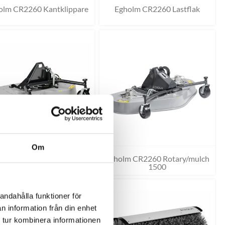
olm CR2260 Kantklippare
Egholm CR2260 Lastflak
Om
olm CR2260 Rotary/mulch
Egholm CR2260 Rotary/mulch
1200
1500
andahålla funktioner för
n information från din enhet
 tur kombinera informationen