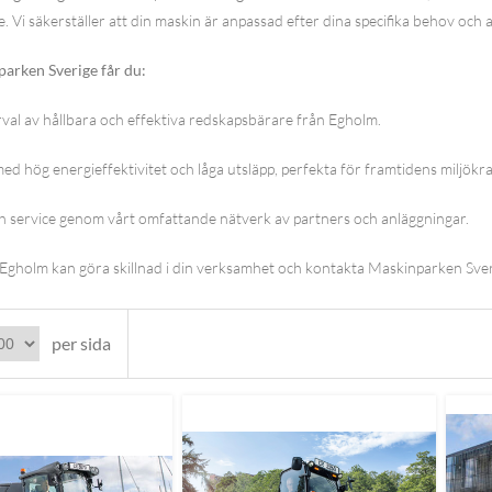
ice. Vi säkerställer att din maskin är anpassad efter dina specifika behov och 
arken Sverige får du:
rval av hållbara och effektiva redskapsbärare från Egholm.
d hög energieffektivitet och låga utsläpp, perfekta för framtidens miljökra
h service genom vårt omfattande nätverk av partners och anläggningar.
Egholm kan göra skillnad i din verksamhet och kontakta Maskinparken Sver
per sida