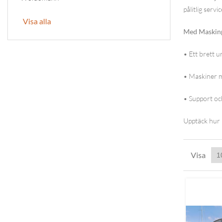
pålitlig serv
Visa alla
Med Maskinp
• Ett brett u
• Maskiner me
• Support oc
Upptäck hur 
Visa