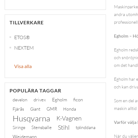
Maskinparken
andra utomhu
TILLVERKARE
professionell
Egholm – Hög
ETOS®
NEXTEM
Egholm redsk
och snöröjnin
om det handl
Visa alla
Egholm har e
och kan driva
POPULÄRA TAGGAR
drivex
Egholm
ficon
develon
Som en del av
maskin alltid
GMR
Fjärås
Giant
Honda
Husqvarna
K-Vagnen
Varför välj
Stihl
Stensballe
Siringe
tplinddana
När du välje
Weidemann