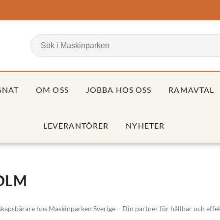
GNAT
OM OSS
JOBBA HOS OSS
RAMAVTAL
LEVERANTÖRER
NYHETER
OLM
apsbärare hos Maskinparken Sverige – Din partner för hållbar och effe