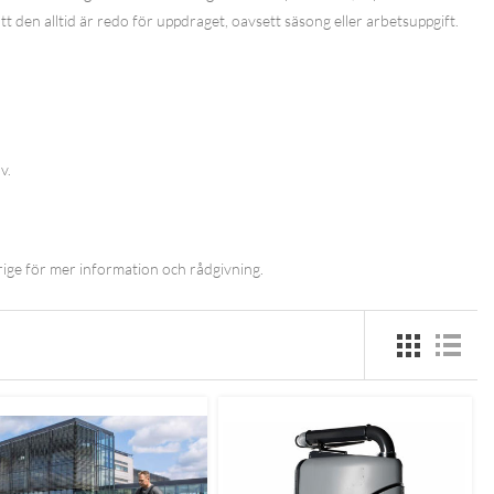
att den alltid är redo för uppdraget, oavsett säsong eller arbetsuppgift.
v.
ige för mer information och rådgivning.