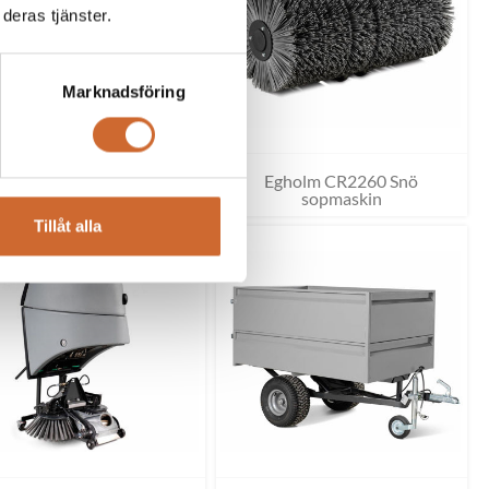
deras tjänster.
Marknadsföring
Egholm CR2260
Egholm CR2260 Snö
Slaggräsklippare
sopmaskin
Tillåt alla