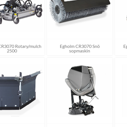
CR3070 Rotary/mulch
Egholm CR3070 Snö
E
2500
sopmaskin