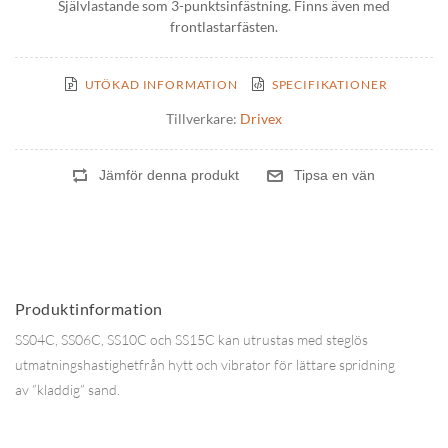
Självlastande som 3-punktsinfästning. Finns även med
frontlastarfästen.
UTÖKAD INFORMATION
SPECIFIKATIONER
Tillverkare:
Drivex
Produktinformation
SS04C, SS06C, SS10C och SS15C kan utrustas med steglös
utmatningshastighetfrån hytt och vibrator för lättare spridning
av ”kladdig” sand.