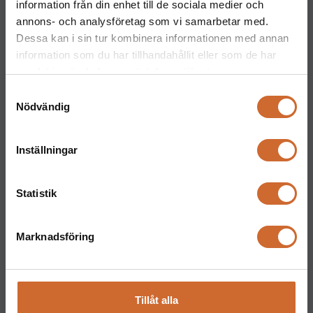
information från din enhet till de sociala medier och
annons- och analysföretag som vi samarbetar med.
Dessa kan i sin tur kombinera informationen med annan
information som du har tillhandahållit eller som de har
samlat in när du har använt deras tjänster.
Maskinparken Sverige AB
Samtyckesval
Nödvändig
Huvudkontor
Ritarslingan 4, Arninge Industriområde
Inställningar
187 66 Täby
Tel:
010-151 61 00
Orgnr: 559217-5763
Statistik
Kontakt
Marknadsföring
Maskinparken Stockholm
08-544 433 80
stockholm@maskinparken.se
Tillåt alla
Maskinparken Göteborg