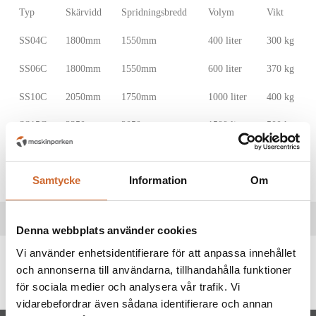
Typ
Skärvidd
Spridningsbredd
Volym
Vikt
SS04C
1800mm
1550mm
400 liter
300 kg
SS06C
1800mm
1550mm
600 liter
370 kg
SS10C
2050mm
1750mm
1000 liter
400 kg
SS15C
2350mm
2050mm
1500 liter
500 kg
Samtycke
Information
Om
Specifikationer
Denna webbplats använder cookies
Vi använder enhetsidentifierare för att anpassa innehållet
Produkttaggar
och annonserna till användarna, tillhandahålla funktioner
drivex
(17)
för sociala medier och analysera vår trafik. Vi
vidarebefordrar även sådana identifierare och annan