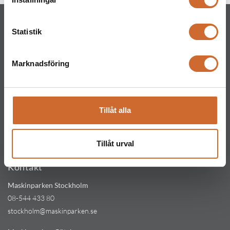
Statistik
Marknadsföring
Maskinparken Sverige AB
Huvudkontor
Ritarslingan 4, Arninge Industriområde
Tillåt alla
187 66 Täby
Tel:
010-151 61 00
Tillåt urval
Orgnr: 559217-5763
Kontakt
Maskinparken Stockholm
08-544 433 80
stockholm@maskinparken.se