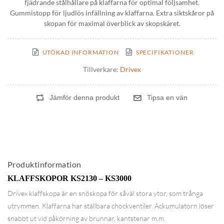
fjädrande stålhållare på klaffarna för optimal följsamhet.
Gummistopp för ljudlös infällning av klaffarna. Extra siktskåror på
skopan för maximal överblick av skopskäret.
UTÖKAD INFORMATION
SPECIFIKATIONER
Tillverkare:
Drivex
Produktinformation
KLAFFSKOPOR KS2130 – KS3000
Drivex klaffskopa är en snöskopa för såväl stora ytor, som trånga
utrymmen. Klaffarna har ställbara chockventiler. Ackumulatorn löser
snabbt ut vid påkörning av brunnar, kantstenar m.m.