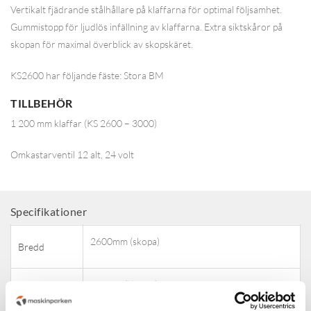
Vertikalt fjädrande stålhållare på klaffarna för optimal följsamhet.
Gummistopp för ljudlös infällning av klaffarna. Extra siktskåror på
skopan för maximal överblick av skopskäret.
KS2600 har följande fäste: Stora BM
TILLBEHÖR
1 200 mm klaffar (KS 2600 – 3000)
Omkastarventil 12 alt, 24 volt
Attribute name
Attribute value
Specifikationer
2600mm (skopa)
Bredd
950mm (klaffar)
Bredd