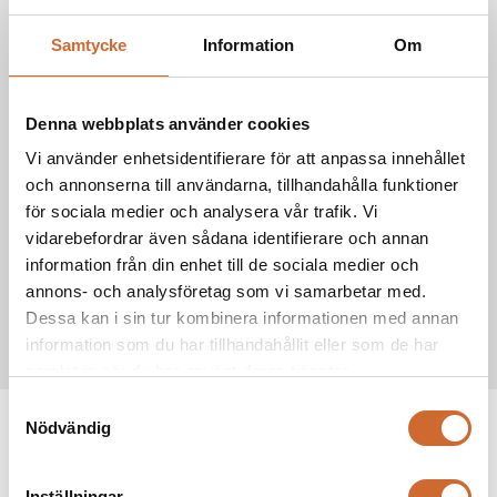
4500mm (total)
Bredd
Samtycke
Information
Om
1300mm
Höjd
Denna webbplats använder cookies
Vi använder enhetsidentifierare för att anpassa innehållet
1500mm (djup)
Längd
och annonserna till användarna, tillhandahålla funktioner
för sociala medier och analysera vår trafik. Vi
4 m3
vidarebefordrar även sådana identifierare och annan
Volym
information från din enhet till de sociala medier och
annons- och analysföretag som vi samarbetar med.
1100 kg
Vikt
Dessa kan i sin tur kombinera informationen med annan
information som du har tillhandahållit eller som de har
samlat in när du har använt deras tjänster.
Samtyckesval
Produkttaggar
Nödvändig
drivex
(17)
Inställningar