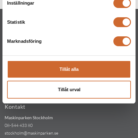
Inställningar
Statistik
Marknadsföring
Maskinparken Sverige AB
Huvudkontor
Tillåt alla
Ritarslingan 4, Arninge Industriområde
187 66 Täby
Tel:
010-151 61 00
Tillåt urval
Orgnr: 559217-5763
Kontakt
Maskinparken Stockholm
08-544 433 80
stockholm@maskinparken.se