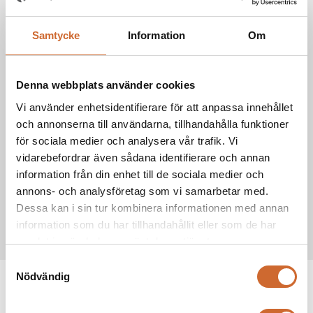
3 995 kg
Samtycke
Information
Om
Vikt
Ca 3 275 - 3 445 mm
Max grävdjup
Denna webbplats använder cookies
Vi använder enhetsidentifierare för att anpassa innehållet
Ca 5 355 - 5 515 mm
Max räckvidd
och annonserna till användarna, tillhandahålla funktioner
för sociala medier och analysera vår trafik. Vi
vidarebefordrar även sådana identifierare och annan
DN1,7 (steg V) 25 hk
Motor
information från din enhet till de sociala medier och
annons- och analysföretag som vi samarbetar med.
4,2 km/h
Dessa kan i sin tur kombinera informationen med annan
Hastighet
information som du har tillhandahållit eller som de har
samlat in när du har använt deras tjänster.
Samtyckesval
Nödvändig
Produkttaggar
develon
(9)