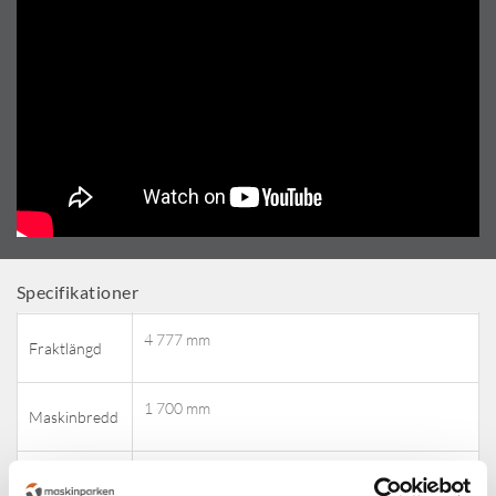
Attribute name
Attribute value
Specifikationer
4 777 mm
Fraktlängd
1 700 mm
Maskinbredd
2 479 mm
Höjd