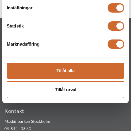
deutz-fahr
(4)
Inställningar
Statistik
Marknadsföring
Maskinparken Sverige AB
Huvudkontor
Tillåt alla
Ritarslingan 4, Arninge Industriområde
187 66 Täby
Tillåt urval
Tel:
010-151 61 00
Orgnr: 559217-5763
Kontakt
Maskinparken Stockholm
08-544 433 80