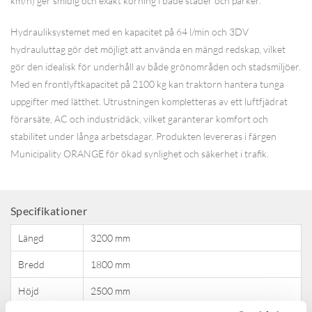
km/h) ger smidig och exakt körning i både städer och parker.
Hydrauliksystemet med en kapacitet på 64 l/min och 3DV
hydrauluttag gör det möjligt att använda en mängd redskap, vilket
gör den idealisk för underhåll av både grönområden och stadsmiljöer.
Med en frontlyftkapacitet på 2100 kg kan traktorn hantera tunga
uppgifter med lätthet. Utrustningen kompletteras av ett luftfjädrat
förarsäte, AC och industridäck, vilket garanterar komfort och
stabilitet under långa arbetsdagar. Produkten levereras i färgen
Municipality ORANGE för ökad synlighet och säkerhet i trafik.
Attribute name
Attribute value
Specifikationer
Längd
3200 mm
Bredd
1800 mm
Höjd
2500 mm