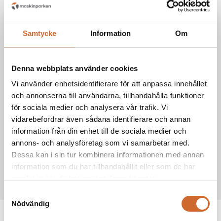
Vikt
3200 kg
4-cylindrig FarmMotion 4,0l motor, max effekt
Motor
76hk
Samtycke
Information
Om
Däck
Industridäck: 340/80R20, 440/80 R28
Denna webbplats använder cookies
Mekanisk transmission med 50km/h (begränsad
Transmission
till 40km/h)
Vi använder enhetsidentifierare för att anpassa innehållet
Hastighet
40 km/h
och annonserna till användarna, tillhandahålla funktioner
för sociala medier och analysera vår trafik. Vi
Hydraulik
64 l/min, 3DV hydrauluttag
vidarebefordrar även sådana identifierare och annan
information från din enhet till de sociala medier och
Lyftkraft
Frontlyft max lyftkapacitet 2100 kg
annons- och analysföretag som vi samarbetar med.
Kraftuttag
540/540E
Dessa kan i sin tur kombinera informationen med annan
information som du har tillhandahållit eller som de har
Motoreffekt
75 hk
samlat in när du har använt deras tjänster.
Samtyckesval
Nödvändig
Produkttaggar