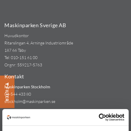
Maskinparken Sverige AB
Huvudkontor
Ritarslingan 4, Arninge Industriområde
187 66 Täby
Tel:
010-151 61 00
Orgnr: 559217-5763
Kontakt
Maskinparken Stockholm
FILTER
08-544 433 80
stockholm@maskinparken.se
Maskinparken Göteborg
031-711 30 10
goteborg@maskinparken.se