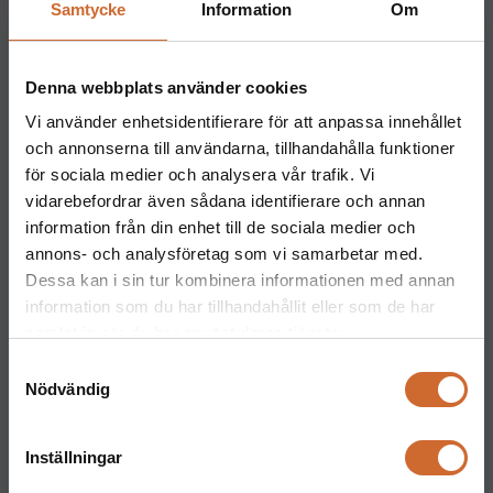
Samtycke
Information
Om
Maskinparken Malmö
040-40 40 20
Denna webbplats använder cookies
malmo@maskinparken.se
Vi använder enhetsidentifierare för att anpassa innehållet
Maskinparken Uppsala
och annonserna till användarna, tillhandahålla funktioner
018-477 66 60
för sociala medier och analysera vår trafik. Vi
vidarebefordrar även sådana identifierare och annan
Maskinparken Västerås
information från din enhet till de sociala medier och
021-81 11 70
annons- och analysföretag som vi samarbetar med.
vasteras@maskinparken.se
Dessa kan i sin tur kombinera informationen med annan
information som du har tillhandahållit eller som de har
Maskinparken Halmstad
samlat in när du har använt deras tjänster.
035-202 30 30
Samtyckesval
Kontakt
Nödvändig
Maskinparken Karlstad
054-53 43 00
Inställningar
karlstad@maskinparken.se