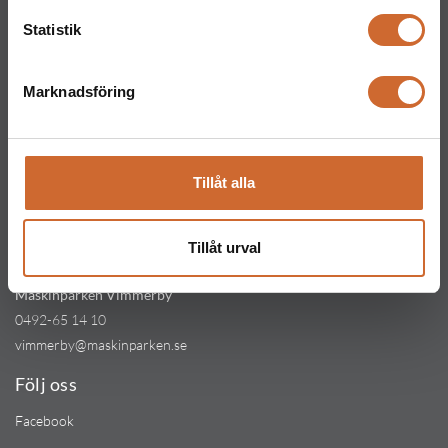
Maskinparken Kinna
Statistik
0320-357 15
kinna@maskinparken.se
Marknadsföring
Maskinparken Mjölby
0142-800 40
mjolby@maskinparken.se
Tillåt alla
Maskinparken Jönköping
0362-93 59 40
Tillåt urval
jonkoping@maskinparken.se
Maskinparken Vimmerby
0492-65 14 10
vimmerby@maskinparken.se
Följ oss
Facebook