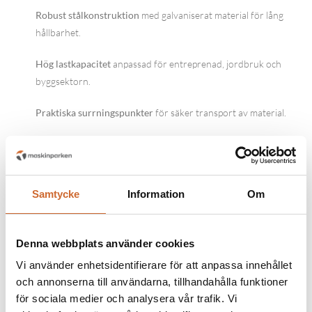
Robust stålkonstruktion
med galvaniserat material för lång
hållbarhet.
Hög lastkapacitet
anpassad för entreprenad, jordbruk och
byggsektorn.
Praktiska surrningspunkter
för säker transport av material.
Stabila axlar och förstärkt chassi
för ökad säkerhet och
hållbarhet.
Samtycke
Information
Om
Modellutbud
BT4000-serien inkluderar flera modeller:
Denna webbplats använder cookies
BT4260SB1300
– Kompakt modell för lättare material och
Vi använder enhetsidentifierare för att anpassa innehållet
mindre projekt.
och annonserna till användarna, tillhandahålla funktioner
för sociala medier och analysera vår trafik. Vi
BT4260SB1500
– Medelstor modell med utökad lastkapacitet.