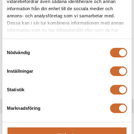
vidarebefordrar även sådana identifierare och annan
information från din enhet till de sociala medier och
BT4260SB1800
– Kraftfull modell för tyngre transporter.
annons- och analysföretag som vi samarbetar med.
Dessa kan i sin tur kombinera informationen med annan
BT4260SB1990
– Förstärkt variant med hög lastkapacitet.
information som du har tillhandahållit eller som de har
samlat in när du har använt deras tjänster.
BT4260SB2500
– Robust och anpassad för
entreprenadanvändning.
Samtyckesval
Nödvändig
BT4310STB2000
– Extra stabil modell för stora laster.
Inställningar
BT4310STB2700
– Högpresterande tippvagn för professionellt
bruk.
Statistik
Specifikationer
Marknadsföring
Produkttaggar
brenderup
(7)