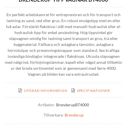
En perfekt arbetskamrat för entreprenören och för transport och
lastning av sand, ved eller grus. En robust envägstipp med en eller
två axlar. Förstärkt flakskiva i stål med manuell-hydraulisk eller el-
hydraulisk tipp för enkel användning. Hög tippvinkel gör
släpvagnen smidig för lastning samt transport av grus, trä eller
byggmaterial. Fällbara och avtagbara lämsidor, avtagbara
hörnstolpar och presenningsknappar som standard. Sex kraftiga
invändiga bindöglor integrerade i flakskivan. Utrusta släpvagnen
med nätgrind, förhöjningslämmar, kapell eller något annat tillbehör
ur det breda sortimentet som är gemensamt med Serie 4000.
Vagnen på bilden kan vara extrautrustad.
UTÖKAD INFORMATION
SPECIFIKATIONER
Artikelnr:
BrenderupBT4000
Tillverkare:
Brenderup