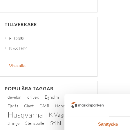
TILLVERKARE
ETOS®
NEXTEM
Visa alla
POPULÄRA TAGGAR
drivex
Egholm
ficon
develon
GMR
Fjärås
Giant
Honda
Husqvarna
K-Vagnen
Stihl
Stensballe
Siringe
tplinddana
Samtycke