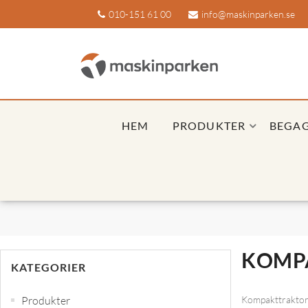
010-151 61 00
info@maskinparken.se
HEM
PRODUKTER
BEGA
KOMP
KATEGORIER
Produkter
Kompakttrakto