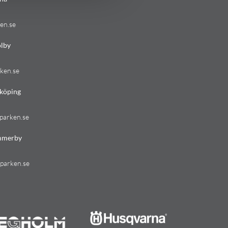
en.se
lby
ken.se
köping
parken.se
mmerby
parken.se