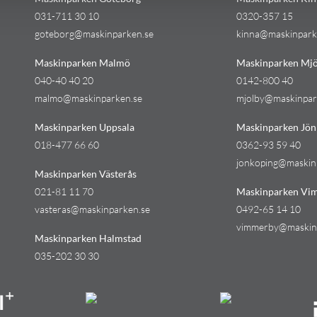
031-711 30 10
0320-357 15
goteborg@maskinparken.se
kinna@maskinpark
Maskinparken Malmö
Maskinparken Mjö
040-40 40 20
0142-800 40
malmo@maskinparken.se
mjolby@maskinpar
Maskinparken Uppsala
Maskinparken Jön
018-477 66 60
0362-93 59 40
jonkoping@maskin
Maskinparken Västerås
021-81 11 70
Maskinparken Vi
vasteras@maskinparken.se
0492-65 14 10
vimmerby@maskin
Maskinparken Halmstad
035-202 30 30