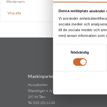
Weidemann
Denna webbplats använder 
Visa alla
Vi använder enhetsidentifierar
sociala medier och analysera 
till de sociala medier och a
med annan information som du 
Samtyckesval
Nödvändig
Maskinparken Sverige AB
Huvudkontor
Ritarslingan 4, Arninge Industriområde
187 66 Täby
Tel:
010-151 61 00