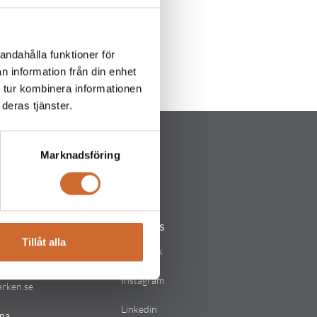
andahålla funktioner för
n information från din enhet
 tur kombinera informationen
deras tjänster.
Marknadsföring
Följ oss
Tillåt alla
lstad
Facebook
Instagram
arken.se
Linkedin
na