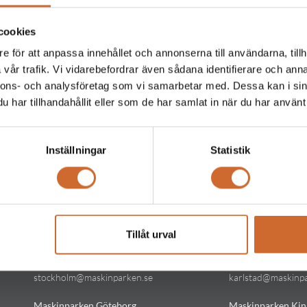
cookies
e för att anpassa innehållet och annonserna till användarna, tillh
vår trafik. Vi vidarebefordrar även sådana identifierare och anna
nnons- och analysföretag som vi samarbetar med. Dessa kan i sin
har tillhandahållit eller som de har samlat in när du har använt 
Inställningar
Statistik
Kontakt
Kontakt
Tillåt urval
Maskinparken Stockholm
Maskinparken Kar
08-544 433 80
054-53 43 00
stockholm@maskinparken.se
karlstad@maskinp
Maskinparken Göteborg
Maskinparken Kin