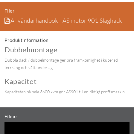
Filer
Användarhandbok - AS motor 901 Slaghack
Produktinformation
Dubbelmontage
Dubbla däck / dubbelmontage ger bra framkomlighet i kuperad
terrräng och vått underlag.
Kapacitet
Kapaciteten på hela 3600 kvm gör AS901 till en riktigt proffsmaskin.
Filmer