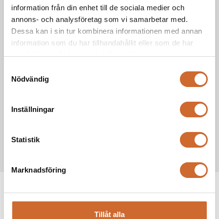
information från din enhet till de sociala medier och
1040mm
Bredd
annons- och analysföretag som vi samarbetar med.
Dessa kan i sin tur kombinera informationen med annan
1050mm
information som du har tillhandahållit eller som de har
Höjd
samlat in när du har använt deras tjänster.
Samtyckesval
900mm
Klippbredd
Nödvändig
10 - 100mm
Klipphöjd
Inställningar
215 kg
Vikt
Statistik
Marknadsföring
Produkttaggar
AS Motor
(4)
Tillåt alla