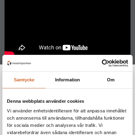
Attribute name
Attribute value
Specifikationer
Samtycke
Information
Om
Briggs&Stratton 2-cylindrig 4-takt 479cc
Motor
Denna webbplats använder cookies
14,5 hk
Max. effekt
Vi använder enhetsidentifierare för att anpassa innehållet
och annonserna till användarna, tillhandahålla funktioner
2200mm
för sociala medier och analysera vår trafik. Vi
Längd
vidarebefordrar även sådana identifierare och annan