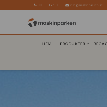
010-151 61 00
info@maskinparken.se
HEM
PRODUKTER
BEGA