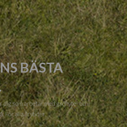
NS BÄSTA
.
ör dig som arbetar med grönyte- och
. För alla årstider.