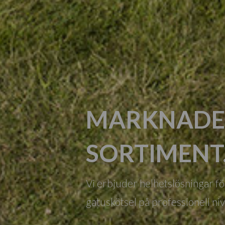
MARKNADE
SORTIMENT
Vi erbjuder helhetslösningar f
gatuskötsel på professionell nivå